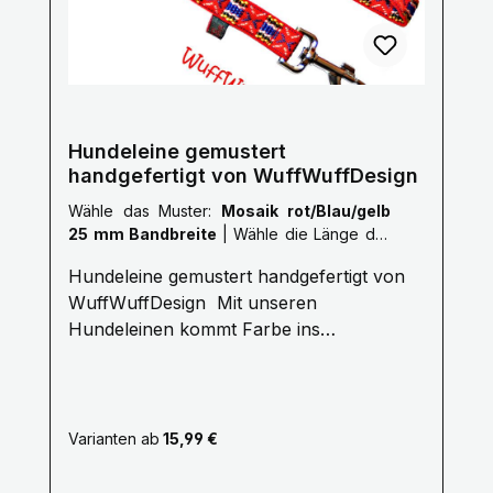
Meter XL 2,5 Meter XXL 3,0 Meter Gerne
fertigen wir auch nach deinen Wünschen
auf Anfrage.Kontaktiere uns Hier! Mail:
info@wuffwuffdesign.de Phone: 0711-
34238970
Hundeleine gemustert
handgefertigt von WuffWuffDesign
Wähle das Muster:
Mosaik rot/Blau/gelb
25 mm Bandbreite
|
Wähle die Länge der
Leine :
M: 1,5 Meter
Hundeleine gemustert handgefertigt von
WuffWuffDesign Mit unseren
Hundeleinen kommt Farbe ins
Hundeleben. Erleben Sie die Farbenvielfalt
unserer WuffWuffDesign Hundeleinen im
Hundeshop mit Biss. Alle unsere
Hundeleinen sind aus reißfestem,
Varianten ab
15,99 €
weichem und anschmiegsamem Gurtband
gefertigt, farbecht und mehrfach