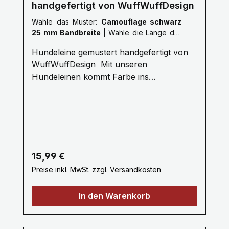
handgefertigt von WuffWuffDesign
Wähle das Muster:
Camouflage schwarz
25 mm Bandbreite
|
Wähle die Länge der
Leine :
S: 1 Meter
Hundeleine gemustert handgefertigt von
WuffWuffDesign Mit unseren
Hundeleinen kommt Farbe ins
Hundeleben. Erleben Sie die Farbenvielfalt
unserer WuffWuffDesign Hundeleinen im
Hundeshop mit Biss. Alle unsere
Hundeleinen sind aus reißfestem,
weichem und anschmiegsamem Gurtband
gefertigt, farbecht und mehrfach
Regulärer Preis:
15,99 €
Maschinen vernäht. Ein stabiler
Preise inkl. MwSt. zzgl. Versandkosten
Metallkarabiner zum sicheren einhacken
am Hundegeschirr oder Hundehalsband
In den Warenkorb
bietet Ihnen viel Komfort. Unsere
Hundeleinen erhalten Sie ab 1 bis 3 Meter,
selbstverständlich fertigen wir auch in