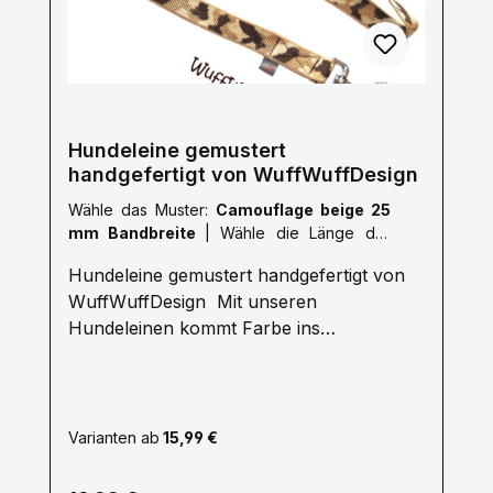
Hundeleine gemustert
handgefertigt von WuffWuffDesign
Wähle das Muster:
Camouflage beige 25
mm Bandbreite
|
Wähle die Länge der
Leine :
XXL: 3,0 Meter
Hundeleine gemustert handgefertigt von
WuffWuffDesign Mit unseren
Hundeleinen kommt Farbe ins
Hundeleben. Erleben Sie die Farbenvielfalt
unserer WuffWuffDesign Hundeleinen im
Hundeshop mit Biss. Alle unsere
Hundeleinen sind aus reißfestem,
Varianten ab
15,99 €
weichem und anschmiegsamem Gurtband
gefertigt, farbecht und mehrfach