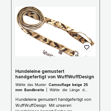
Sonderlängen auf Anfrage.Die Bänder
haben alle eine Breite von 25mm nur das
Karo rot ist 20mm breit. Pflegehinweise:
Handwäsche mit einem milden
Waschmittel, bitte Luft trocknen. Größe
Länge S 1,0 Meter M 1,5 Meter L 2,0
Meter XL 2,5 Meter XXL 3,0 Meter Gerne
fertigen wir auch nach deinen Wünschen
auf Anfrage.Kontaktiere uns Hier! Mail:
info@wuffwuffdesign.de Phone: 0711-
34238970
Hundeleine gemustert
handgefertigt von WuffWuffDesign
Wähle das Muster:
Camouflage beige 25
mm Bandbreite
|
Wähle die Länge der
Leine :
S: 1 Meter
Hundeleine gemustert handgefertigt von
WuffWuffDesign Mit unseren