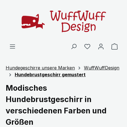
Zum Hauptinhalt springen
Ware
Hundegeschirre unsere Marken
WuffWuffDesign
Hundebrustgeschirr gemustert
Modisches
Hundebrustgeschirr in
verschiedenen Farben und
Größen