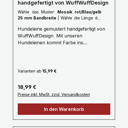
handgefertigt von WuffWuffDesign
Wähle das Muster:
Mosaik rot/Blau/gelb
25 mm Bandbreite
|
Wähle die Länge der
Leine :
XL: 2,5 Meter
Hundeleine gemustert handgefertigt von
WuffWuffDesign Mit unseren
Hundeleinen kommt Farbe ins
Hundeleben. Erleben Sie die Farbenvielfalt
unserer WuffWuffDesign Hundeleinen im
Hundeshop mit Biss. Alle unsere
Hundeleinen sind aus reißfestem,
Varianten ab
15,99 €
weichem und anschmiegsamem Gurtband
gefertigt, farbecht und mehrfach
Regulärer Preis:
18,99 €
Maschinen vernäht. Ein stabiler
Preise inkl. MwSt. zzgl. Versandkosten
Metallkarabiner zum sicheren einhacken
am Hundegeschirr oder Hundehalsband
In den Warenkorb
bietet Ihnen viel Komfort. Unsere
Hundeleinen erhalten Sie ab 1 bis 3 Meter,
selbstverständlich fertigen wir auch in