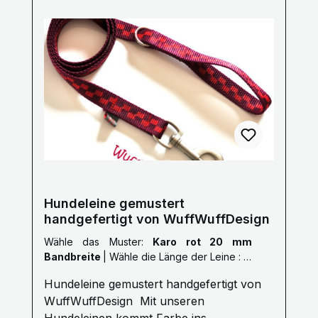
Sonderlängen auf Anfrage.Die Bänder
haben alle eine Breite von 25mm nur das
Karo rot ist 20mm breit. Pflegehinweise:
Handwäsche mit einem milden
Waschmittel, bitte Luft trocknen. Größe
Länge S 1,0 Meter M 1,5 Meter L 2,0
Meter XL 2,5 Meter XXL 3,0 Meter Gerne
fertigen wir auch nach deinen Wünschen
auf Anfrage.Kontaktiere uns Hier! Mail:
info@wuffwuffdesign.de Phone: 0711-
34238970
Hundeleine gemustert
handgefertigt von WuffWuffDesign
Wähle das Muster:
Karo rot 20 mm
Bandbreite
|
Wähle die Länge der Leine :
L:
2,0 Meter
Hundeleine gemustert handgefertigt von
WuffWuffDesign Mit unseren