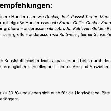
nempfehlungen:
leinere Hunderassen wie
Dackel
,
Jack Russell Terrier
,
Mops
ür mittelgroße Hunderassen wie
Border Collie
,
Cocker Spani
für größere Hunderassen wie
Labrador Retriever
,
Golden Re
für sehr große Hunderassen wie
Rottweiler
,
Berner Sennenh
Kunststoffschieber leicht anpassen und bietet durch den s
t ermöglichen schnelles und sicheres An- und Ausziehen – i
zu 30 °C und eignen sich auch für die Handwäsche. Bitte
erlängern.