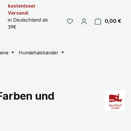
kostenloser
Versand:
in Deutschland ab
0,00 €
Ware
39€
eine
Hundehalsbänder
Farben und