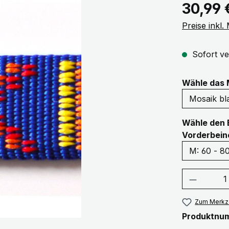
Regulärer Pr
30,99 
Preise inkl
Sofort ve
Wähle das 
Wähle den 
Vorderbein
Produkt
Zum Merkze
Produktnu