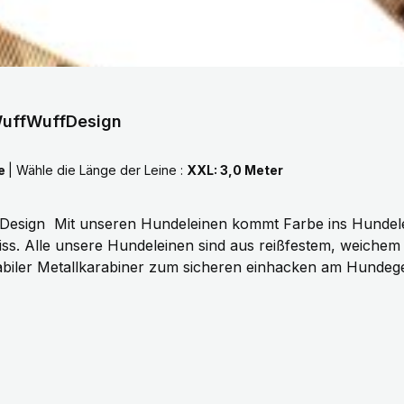
 WuffWuffDesign
te
|
Wähle die Länge der Leine :
XXL: 3,0 Meter
rbenvielfalt unserer
s. Alle unsere Hundeleinen sind aus reißfestem, weiche
biler Metallkarabiner zum sicheren einhacken am Hundege
 3 Meter, selbstverständlich fertigen wir auch in Sonderlä