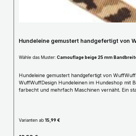
Hundeleine gemustert handgefertigt von
Wähle das Muster:
Camouflage beige 25 mm Bandbrei
Hundeleine gemustert handgefertigt von WuffWuffDesign Mit unseren Hundeleinen kommt Farbe ins Hundeleben. Erleben Sie die Fa
WuffWuffDesign Hundeleinen im Hundeshop mit Bis
farbecht und mehrfach Maschinen vernäht. Ein sta
Komfort. Unsere Hundeleinen erhalten Sie ab 1 bis
von 25mm nur das Karo rot ist 20mm breit. Pflegehinweise: Handwäsche mit einem milden Waschmittel, bitte Luft trocknen. Größe Länge S 1,0 Meter M 1,5
Meter L 2,0 Meter XL 2,5 Meter XXL 3,0 Meter Gerne fertigen wir auch nach deinen Wünschen auf Anfrage.Kontaktiere uns Hier! Mail:
info@wuffwuffdesign.de Phone: 0711-34238970
Varianten ab
15,99 €