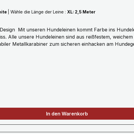
eite
|
Wähle die Länge der Leine :
XL: 2,5 Meter
rbenvielfalt unserer
s. Alle unsere Hundeleinen sind aus reißfestem, weiche
biler Metallkarabiner zum sicheren einhacken am Hundege
 3 Meter, selbstverständlich fertigen wir auch in Sonderlä
In den Warenkorb