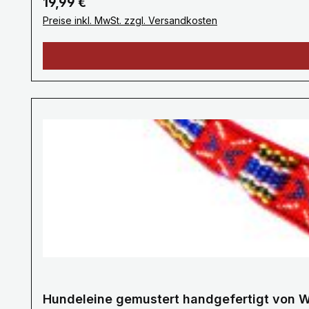
Regulärer Preis:
19,99 €
Preise inkl. MwSt. zzgl. Versandkosten
Hundeleine gemustert handgefertigt von