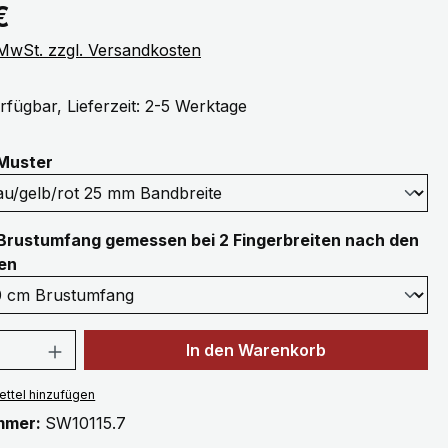
eis:
€
. MwSt. zzgl. Versandkosten
rfügbar, Lieferzeit: 2-5 Werktage
auswählen
Muster
Brustumfang gemessen bei 2 Fingerbreiten nach den
auswählen
en
 Anzahl: Gib den gewünschten Wert ein 
In den Warenkorb
ttel hinzufügen
mmer:
SW10115.7