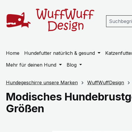
m Hauptinhalt springen
Zur Suche springen
Zur Hauptnavigation springen
Home
Hundefutter natürlich & gesund
Katzenfutter
Mehr für deinen Hund
Blog
Hundegeschirre unsere Marken
WuffWuffDesign
Modisches Hundebrustge
Größen