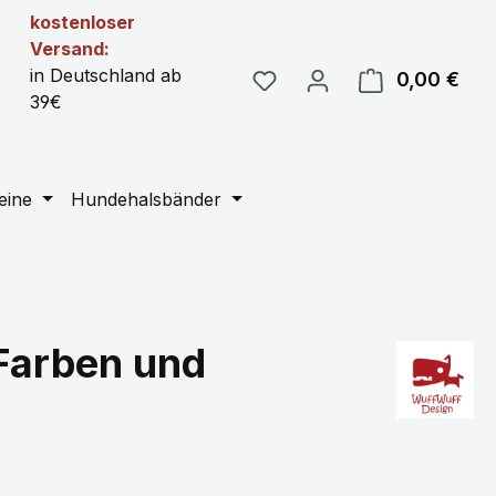
kostenloser
Versand:
in Deutschland ab
0,00 €
Ware
39€
eine
Hundehalsbänder
Farben und