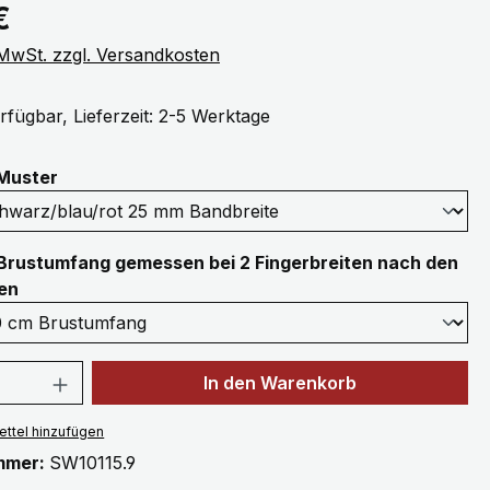
eis:
€
. MwSt. zzgl. Versandkosten
rfügbar, Lieferzeit: 2-5 Werktage
auswählen
Muster
Brustumfang gemessen bei 2 Fingerbreiten nach den
auswählen
en
 Anzahl: Gib den gewünschten Wert ein 
In den Warenkorb
ttel hinzufügen
mmer:
SW10115.9