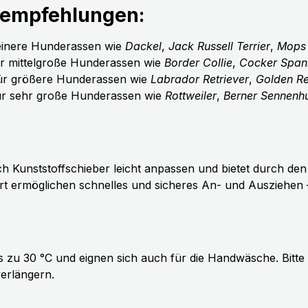
nempfehlungen:
leinere Hunderassen wie
Dackel
,
Jack Russell Terrier
,
Mops
ür mittelgroße Hunderassen wie
Border Collie
,
Cocker Spani
für größere Hunderassen wie
Labrador Retriever
,
Golden Re
für sehr große Hunderassen wie
Rottweiler
,
Berner Sennenh
Kunststoffschieber leicht anpassen und bietet durch den s
t ermöglichen schnelles und sicheres An- und Ausziehen – i
zu 30 °C und eignen sich auch für die Handwäsche. Bitte
erlängern.