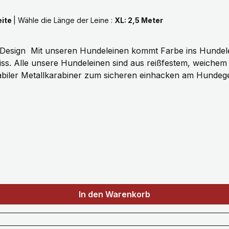
eite
|
Wähle die Länge der Leine :
XL: 2,5 Meter
rbenvielfalt unserer
s. Alle unsere Hundeleinen sind aus reißfestem, weiche
biler Metallkarabiner zum sicheren einhacken am Hundege
 3 Meter, selbstverständlich fertigen wir auch in Sonderlä
In den Warenkorb