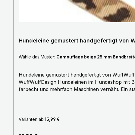
Hundeleine gemustert handgefertigt von
Wähle das Muster:
Camouflage beige 25 mm Bandbrei
Hundeleine gemustert handgefertigt von WuffWuffDesign Mit unseren Hundeleinen kommt Farbe ins Hundeleben. Erleben Sie die Fa
WuffWuffDesign Hundeleinen im Hundeshop mit Bis
farbecht und mehrfach Maschinen vernäht. Ein sta
Komfort. Unsere Hundeleinen erhalten Sie ab 1 bis
von 25mm nur das Karo rot ist 20mm breit. Pflegehinweise: Handwäsche mit einem milden Waschmittel, bitte Luft trocknen. Größe Länge S 1,0 Meter M 1,5
Meter L 2,0 Meter XL 2,5 Meter XXL 3,0 Meter Gerne fertigen wir auch nach deinen Wünschen auf Anfrage.Kontaktiere uns Hier! Mail:
info@wuffwuffdesign.de Phone: 0711-34238970
Varianten ab
15,99 €