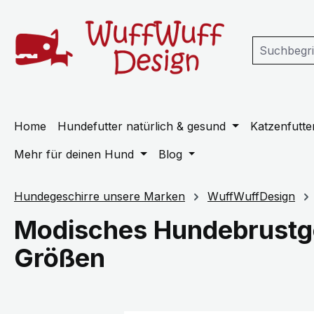
m Hauptinhalt springen
Zur Suche springen
Zur Hauptnavigation springen
Home
Hundefutter natürlich & gesund
Katzenfutter
Mehr für deinen Hund
Blog
Hundegeschirre unsere Marken
WuffWuffDesign
Modisches Hundebrustge
Größen