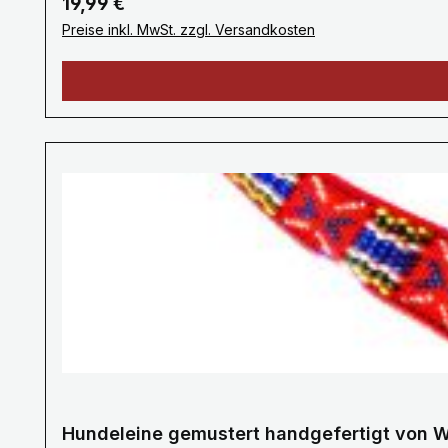
Regulärer Preis:
19,99 €
Preise inkl. MwSt. zzgl. Versandkosten
Hundeleine gemustert handgefertigt von