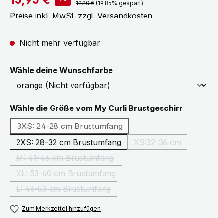
Regulärer Preis:
19,90 €
(19.85% gespart)
Preise inkl. MwSt. zzgl. Versandkosten
Nicht mehr verfügbar
auswählen
Wähle deine Wunschfarbe
auswähl
Wähle die Größe vom My Curli Brustgeschirr
3XS: 24-28 cm Brustumfang
(Diese Option ist zurzeit nicht verfügbar.)
2XS: 28-32 cm Brustumfang
XS:32-36 cm
(Diese Option ist z
M: 41-46 cm Brustumfang
(Diese Option ist zurzeit nicht verfügbar.)
XL: 53-60 cm Brustumfang
(Diese Option ist zurzeit nicht verfügbar.)
L: 46-53 cm Brustumfang
(Diese Option ist zurzeit nicht verfügbar.)
Zum Merkzettel hinzufügen