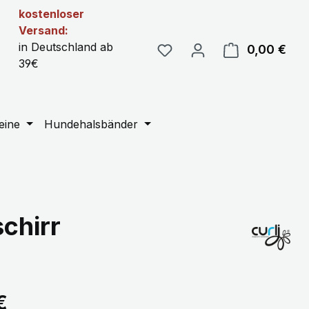
kostenloser
Versand:
in Deutschland ab
0,00 €
Ware
39€
eine
Hundehalsbänder
chirr
eis:
€