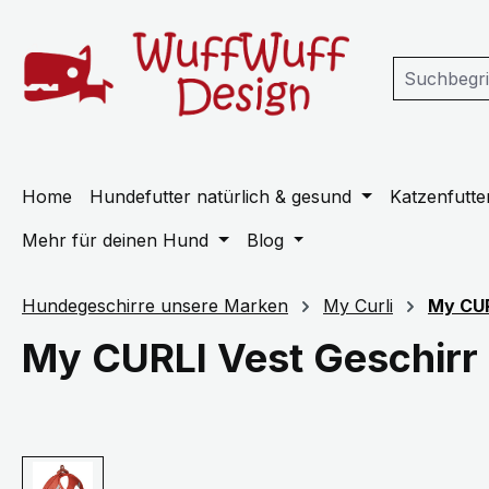
m Hauptinhalt springen
Zur Suche springen
Zur Hauptnavigation springen
Home
Hundefutter natürlich & gesund
Katzenfutter
Mehr für deinen Hund
Blog
Hundegeschirre unsere Marken
My Curli
My CUR
My CURLI Vest Geschirr
Bildergalerie überspringen