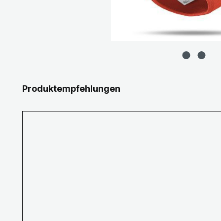
Produktgalerie überspringen
Produktempfehlungen