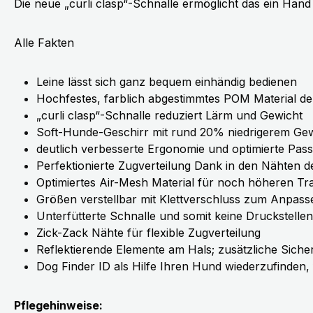
Die neue „curli clasp“-Schnalle ermöglicht das ein Hand
Alle Fakten
Leine lässt sich ganz bequem einhändig bedienen
Hochfestes, farblich abgestimmtes POM Material der
„curli clasp“-Schnalle reduziert Lärm und Gewicht
Soft-Hunde-Geschirr mit rund 20% niedrigerem Gew
deutlich verbesserte Ergonomie und optimierte Pa
Perfektionierte Zugverteilung Dank in den Nähten 
Optimiertes Air-Mesh Material für noch höheren T
Größen verstellbar mit Klettverschluss zum Anpass
Unterfütterte Schnalle und somit keine Druckstellen
Zick-Zack Nähte für flexible Zugverteilung
Reflektierende Elemente am Hals; zusätzliche Sicher
Dog Finder ID als Hilfe Ihren Hund wiederzufinden, f
Pflegehinweise: