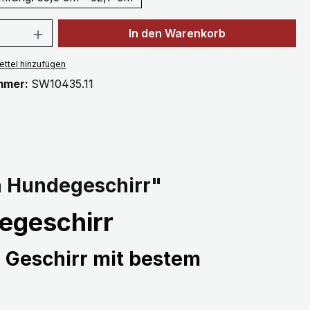
 Anzahl: Gib den gewünschten Wert ein 
In den Warenkorb
ttel hinzufügen
mmer:
SW10435.11
h Hundegeschirr"
egeschirr
 Geschirr mit bestem