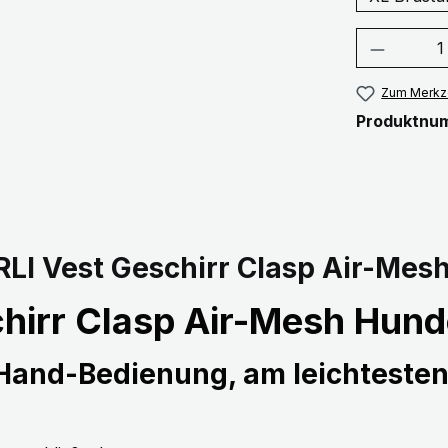
Produkt
Zum Merkze
Produktnu
LI Vest Geschirr Clasp Air-Mes
hirr Clasp Air-Mesh Hund
-Hand-Bedienung, am leichtesten