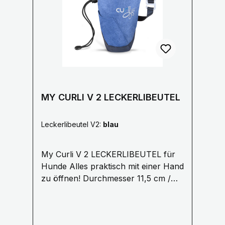
durchgestrichenen Mülltonne
1.5 cm oder 2 cm
gekennzeichnet und dem
chemischen Symbol des für die
Einstufung als schadstoffhaltig
ausschlaggebenden Schwermetalls
versehen. Cd = Cadmium, Pb =Blei,
Hg = Quecksilber.
MY CURLI V 2 LECKERLIBEUTEL
Leckerlibeutel V2:
blau
My Curli V 2 LECKERLIBEUTEL für
Hunde Alles praktisch mit einer Hand
zu öffnen! Durchmesser 11,5 cm /
4,5″, Höhe 18,5 cm /
7,2″ Aufgesetzte Tasche für den
Clicker oder andere kleine Tools für