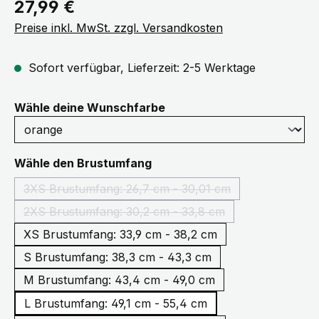
Regulärer Preis:
27,99 €
Preise inkl. MwSt. zzgl. Versandkosten
Sofort verfügbar, Lieferzeit: 2-5 Werktage
auswählen
Wähle deine Wunschfarbe
auswählen
Wähle den Brustumfang
3XS Brustumfang: 26,7 cm - 30,01 cm
(Diese Option ist zurzeit nicht verfügbar.)
2XS Brustumfang: 30,2 cm - 33,8 cm
(Diese Option ist zurzeit nicht verfügbar.)
XS Brustumfang: 33,9 cm - 38,2 cm
S Brustumfang: 38,3 cm - 43,3 cm
M Brustumfang: 43,4 cm - 49,0 cm
L Brustumfang: 49,1 cm - 55,4 cm