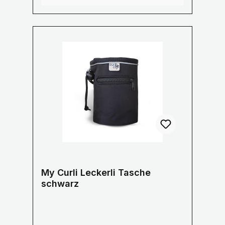
Wasserdichte Hülle an der Innenseite
zum Schutz Ihres Mobiltelefon
Stylisches gestreiftes Innenfutter aus
Baumwolle Größe: 21 x 25 x 6 cm
My Curli Leckerli Tasche
schwarz