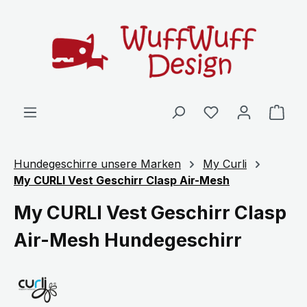
Zum Hauptinhalt springen
Ware
Hundegeschirre unsere Marken
My Curli
My CURLI Vest Geschirr Clasp Air-Mesh
My CURLI Vest Geschirr Clasp
Air-Mesh Hundegeschirr