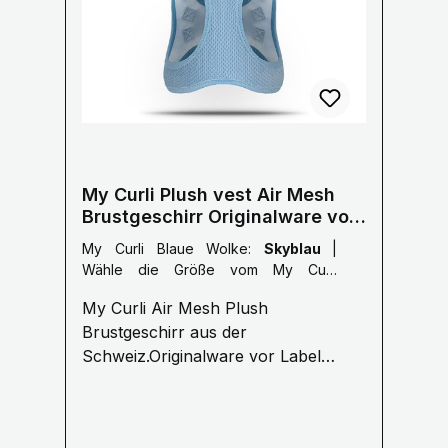
My Curli Plush vest Air Mesh
Brustgeschirr Originalware vor
Labelumstellung
My Curli Blaue Wolke:
Skyblau
|
Wähle die Größe vom My Curli
Brustgeschirr:
3XS: 24-28 cm
My Curli Air Mesh Plush
Brustumfang
Brustgeschirr aus der
Schweiz.Originalware vor Label
Umstellung kein USA Import!
Funktionell & Einzigartig CURLI - für
Menschen, die das Beste für Ihr Tier