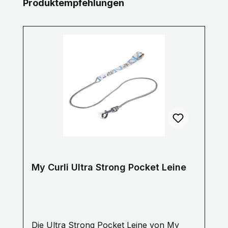
Produktgalerie überspringen
Produktempfehlungen
My Curli Ultra Strong Pocket Leine
Die Ultra Strong Pocket Leine von My