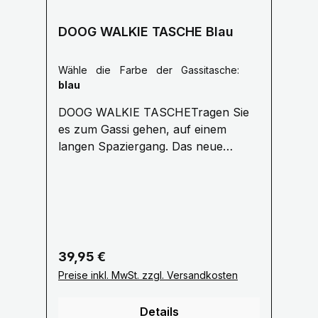
DOOG WALKIE TASCHE Blau
Wähle die Farbe der Gassitasche:
blau
DOOG WALKIE TASCHETragen Sie
es zum Gassi gehen, auf einem
langen Spaziergang. Das neue
'Walkie Bag' von DOOG ist eine tolle
Allround-Tasche für jeden
Hundeausflug. Vorinstalliert mit 20
duftenden DOOG-Auffangbeuteln
Der seitliche Netzbeutel hält eine
Wasserflasche /Tennisball Bequemer
Regulärer Preis:
39,95 €
Schultergurt für lange Spaziergänge
Preise inkl. MwSt. zzgl. Versandkosten
verstellbar bis 1,10 Meter Groß
genug, um Ihre Geldbörse und
Details
Hundespielzeug zu tragen