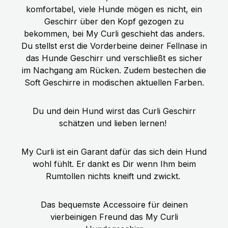
Hundegeschirr für Euren
ZUTATEN: Frisches Pferdefleisch, -
komfortabel, viele Hunde mögen es nicht, ein
hechelnden Hund.
herz, -lunge, -magen, -leber (70%),
Geschirr über den Kopf gezogen zu
Brühe (24,7%), Zucchini (2%),
bekommen, bei My Curli geschieht das anders.
Karotten (2%), Apfel (0,5%),
Du stellst erst die Vorderbeine deiner Fellnase in
Mineralstoffe, Leinöl (0,2%),
das Hunde Geschirr und verschließt es sicher
Bockshornklee, Löwenzahn,
im Nachgang am Rücken. Zudem bestechen die
Flohsamen, Spinat, Rosmarin
Soft Geschirre in modischen aktuellen Farben.
Technologische Zusatzstoffe: keine
Du und dein Hund wirst das Curli Geschirr
schätzen und lieben lernen!
My Curli ist ein Garant dafür das sich dein Hund
wohl fühlt. Er dankt es Dir wenn Ihm beim
Rumtollen nichts kneift und zwickt.
Das bequemste Accessoire für deinen
vierbeinigen Freund das My Curli