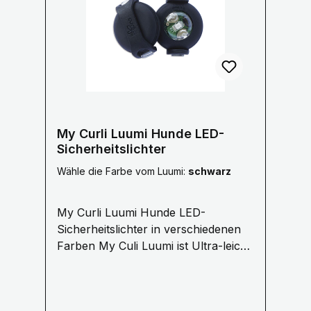
Unternehmen Hirschalm hat seinen Sitz in
Rainfeld in Niederösterreich. Im Lager
werden die Abwurfstangen von
österreichischen Hirschen
weiterverarbeitet. Herkunft
Rückverfolgbar Durch die
Chargennummern auf unseren Etiketten
kann Hirschalm bei Anfragen darüber
My Curli Luumi Hunde LED-
Auskunft geben, aus welcher Region
Sicherheitslichter
Österreichs der verarbeitete Kau-Stix
Wähle die Farbe vom Luumi:
schwarz
stammt. Tip: Gesund aufgrund wichtiger
Nährstoffe Geweih Knochen bestehen zu
My Curli Luumi Hunde LED-
etwa 54% aus Kalk, welcher gut für den
Sicherheitslichter in verschiedenen
Knochenbau ist. Außerdem beinhaltet ein
Farben My Culi Luumi ist Ultra-leicht,
Geweih Knochen etwa 44% organische
schmal und hell. Ein LED-
Substanz - hauptsächlich
Sicherheitslicht mit Variablen
Eiweißverbindungen, in denen reichhaltige
Befestigungsmöglichkeiten.
Mineralien eingelagert sind. Sie sollten