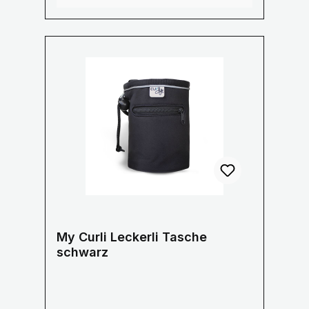
Wasserdichte Hülle an der Innenseite
zum Schutz Ihres Mobiltelefon
Stylisches gestreiftes Innenfutter aus
Baumwolle Größe: 21 x 25 x 6 cm
My Curli Leckerli Tasche
schwarz