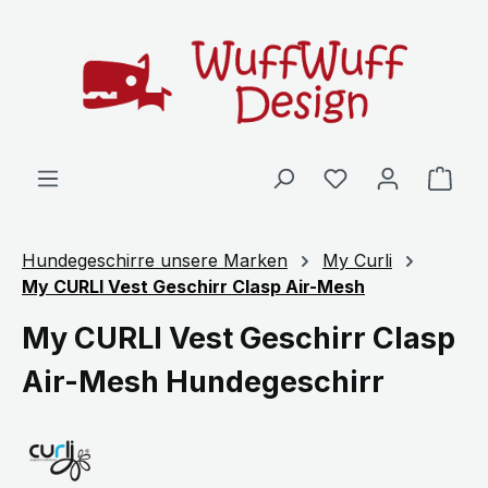
Zum Hauptinhalt springen
Ware
Hundegeschirre unsere Marken
My Curli
My CURLI Vest Geschirr Clasp Air-Mesh
My CURLI Vest Geschirr Clasp
Air-Mesh Hundegeschirr