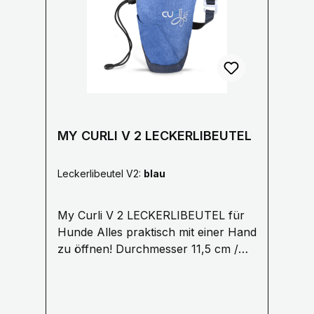
durchgestrichenen Mülltonne
1.5 cm oder 2 cm
gekennzeichnet und dem
chemischen Symbol des für die
Einstufung als schadstoffhaltig
ausschlaggebenden Schwermetalls
versehen. Cd = Cadmium, Pb =Blei,
Hg = Quecksilber.
MY CURLI V 2 LECKERLIBEUTEL
Leckerlibeutel V2:
blau
My Curli V 2 LECKERLIBEUTEL für
Hunde Alles praktisch mit einer Hand
zu öffnen! Durchmesser 11,5 cm /
4,5″, Höhe 18,5 cm /
7,2″ Aufgesetzte Tasche für den
Clicker oder andere kleine Tools für