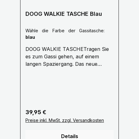
DOOG WALKIE TASCHE Blau
Wähle die Farbe der Gassitasche:
blau
DOOG WALKIE TASCHETragen Sie
es zum Gassi gehen, auf einem
langen Spaziergang. Das neue
'Walkie Bag' von DOOG ist eine tolle
Allround-Tasche für jeden
Hundeausflug. Vorinstalliert mit 20
duftenden DOOG-Auffangbeuteln
Der seitliche Netzbeutel hält eine
Wasserflasche /Tennisball Bequemer
Regulärer Preis:
39,95 €
Schultergurt für lange Spaziergänge
Preise inkl. MwSt. zzgl. Versandkosten
verstellbar bis 1,10 Meter Groß
genug, um Ihre Geldbörse und
Details
Hundespielzeug zu tragen