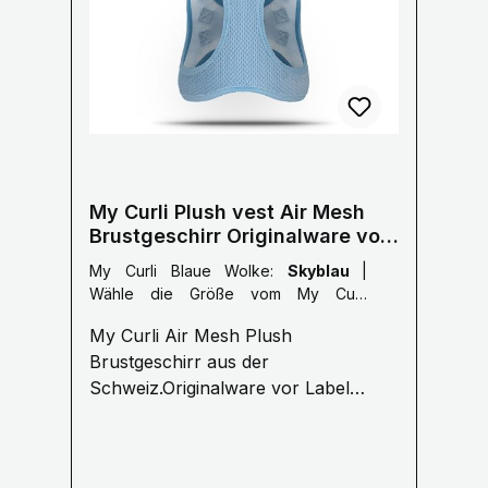
My Curli Plush vest Air Mesh
Brustgeschirr Originalware vor
Labelumstellung
My Curli Blaue Wolke:
Skyblau
|
Wähle die Größe vom My Curli
Brustgeschirr:
3XS: 24-28 cm
My Curli Air Mesh Plush
Brustumfang
Brustgeschirr aus der
Schweiz.Originalware vor Label
Umstellung kein USA Import!
Funktionell & Einzigartig CURLI - für
Menschen, die das Beste für Ihr Tier