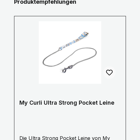
Produktgalerie überspringen
Produktempfehlungen
My Curli Ultra Strong Pocket Leine
Die Ultra Strong Pocket Leine von My