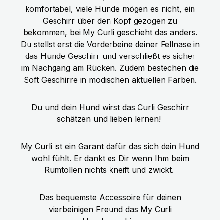
Hundegeschirr für Euren
ZUTATEN: Frisches Pferdefleisch, -
komfortabel, viele Hunde mögen es nicht, ein
hechelnden Hund.
herz, -lunge, -magen, -leber (70%),
Geschirr über den Kopf gezogen zu
Brühe (24,7%), Zucchini (2%),
bekommen, bei My Curli geschieht das anders.
Karotten (2%), Apfel (0,5%),
Du stellst erst die Vorderbeine deiner Fellnase in
Mineralstoffe, Leinöl (0,2%),
das Hunde Geschirr und verschließt es sicher
Bockshornklee, Löwenzahn,
im Nachgang am Rücken. Zudem bestechen die
Flohsamen, Spinat, Rosmarin
Soft Geschirre in modischen aktuellen Farben.
Technologische Zusatzstoffe: keine
Du und dein Hund wirst das Curli Geschirr
schätzen und lieben lernen!
My Curli ist ein Garant dafür das sich dein Hund
wohl fühlt. Er dankt es Dir wenn Ihm beim
Rumtollen nichts kneift und zwickt.
Das bequemste Accessoire für deinen
vierbeinigen Freund das My Curli