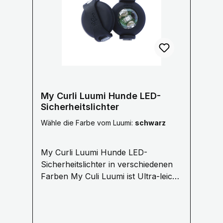
Unternehmen Hirschalm hat seinen Sitz in
Rainfeld in Niederösterreich. Im Lager
werden die Abwurfstangen von
österreichischen Hirschen
weiterverarbeitet. Herkunft
Rückverfolgbar Durch die
Chargennummern auf unseren Etiketten
kann Hirschalm bei Anfragen darüber
My Curli Luumi Hunde LED-
Auskunft geben, aus welcher Region
Sicherheitslichter
Österreichs der verarbeitete Kau-Stix
Wähle die Farbe vom Luumi:
schwarz
stammt. Tip: Gesund aufgrund wichtiger
Nährstoffe Geweih Knochen bestehen zu
My Curli Luumi Hunde LED-
etwa 54% aus Kalk, welcher gut für den
Sicherheitslichter in verschiedenen
Knochenbau ist. Außerdem beinhaltet ein
Farben My Culi Luumi ist Ultra-leicht,
Geweih Knochen etwa 44% organische
schmal und hell. Ein LED-
Substanz - hauptsächlich
Sicherheitslicht mit Variablen
Eiweißverbindungen, in denen reichhaltige
Befestigungsmöglichkeiten.
Mineralien eingelagert sind. Sie sollten