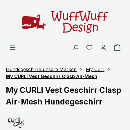
Zum Hauptinhalt springen
Ware
Hundegeschirre unsere Marken
My Curli
My CURLI Vest Geschirr Clasp Air-Mesh
My CURLI Vest Geschirr Clasp
Air-Mesh Hundegeschirr