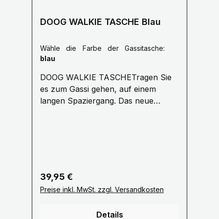
DOOG WALKIE TASCHE Blau
Wähle die Farbe der Gassitasche:
blau
DOOG WALKIE TASCHETragen Sie
es zum Gassi gehen, auf einem
langen Spaziergang. Das neue
'Walkie Bag' von DOOG ist eine tolle
Allround-Tasche für jeden
Hundeausflug. Vorinstalliert mit 20
duftenden DOOG-Auffangbeuteln
Der seitliche Netzbeutel hält eine
Wasserflasche /Tennisball Bequemer
Regulärer Preis:
39,95 €
Schultergurt für lange Spaziergänge
Preise inkl. MwSt. zzgl. Versandkosten
verstellbar bis 1,10 Meter Groß
genug, um Ihre Geldbörse und
Details
Hundespielzeug zu tragen