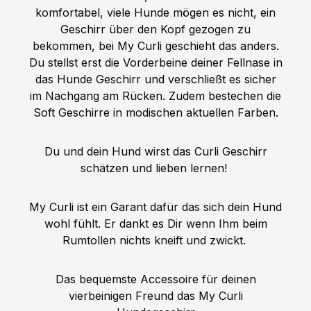
Hundegeschirr für Euren
ZUTATEN: Frisches Pferdefleisch, -
komfortabel, viele Hunde mögen es nicht, ein
hechelnden Hund.
herz, -lunge, -magen, -leber (70%),
Geschirr über den Kopf gezogen zu
Brühe (24,7%), Zucchini (2%),
bekommen, bei My Curli geschieht das anders.
Karotten (2%), Apfel (0,5%),
Du stellst erst die Vorderbeine deiner Fellnase in
Mineralstoffe, Leinöl (0,2%),
das Hunde Geschirr und verschließt es sicher
Bockshornklee, Löwenzahn,
im Nachgang am Rücken. Zudem bestechen die
Flohsamen, Spinat, Rosmarin
Soft Geschirre in modischen aktuellen Farben.
Technologische Zusatzstoffe: keine
Du und dein Hund wirst das Curli Geschirr
schätzen und lieben lernen!
My Curli ist ein Garant dafür das sich dein Hund
wohl fühlt. Er dankt es Dir wenn Ihm beim
Rumtollen nichts kneift und zwickt.
Das bequemste Accessoire für deinen
vierbeinigen Freund das My Curli