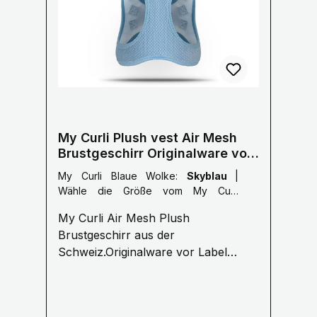
My Curli Plush vest Air Mesh
Brustgeschirr Originalware vor
Labelumstellung
My Curli Blaue Wolke:
Skyblau
|
Wähle die Größe vom My Curli
Brustgeschirr:
3XS: 24-28 cm
My Curli Air Mesh Plush
Brustumfang
Brustgeschirr aus der
Schweiz.Originalware vor Label
Umstellung kein USA Import!
Funktionell & Einzigartig CURLI - für
Menschen, die das Beste für Ihr Tier