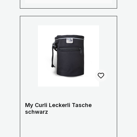
Wasserdichte Hülle an der Innenseite
zum Schutz Ihres Mobiltelefon
Stylisches gestreiftes Innenfutter aus
Baumwolle Größe: 21 x 25 x 6 cm
My Curli Leckerli Tasche
schwarz