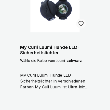
Unternehmen Hirschalm hat seinen Sitz in
Rainfeld in Niederösterreich. Im Lager
werden die Abwurfstangen von
österreichischen Hirschen
weiterverarbeitet. Herkunft
Rückverfolgbar Durch die
Chargennummern auf unseren Etiketten
kann Hirschalm bei Anfragen darüber
My Curli Luumi Hunde LED-
Auskunft geben, aus welcher Region
Sicherheitslichter
Österreichs der verarbeitete Kau-Stix
Wähle die Farbe vom Luumi:
schwarz
stammt. Tip: Gesund aufgrund wichtiger
Nährstoffe Geweih Knochen bestehen zu
My Curli Luumi Hunde LED-
etwa 54% aus Kalk, welcher gut für den
Sicherheitslichter in verschiedenen
Knochenbau ist. Außerdem beinhaltet ein
Farben My Culi Luumi ist Ultra-leicht,
Geweih Knochen etwa 44% organische
schmal und hell. Ein LED-
Substanz - hauptsächlich
Sicherheitslicht mit Variablen
Eiweißverbindungen, in denen reichhaltige
Befestigungsmöglichkeiten.
Mineralien eingelagert sind. Sie sollten