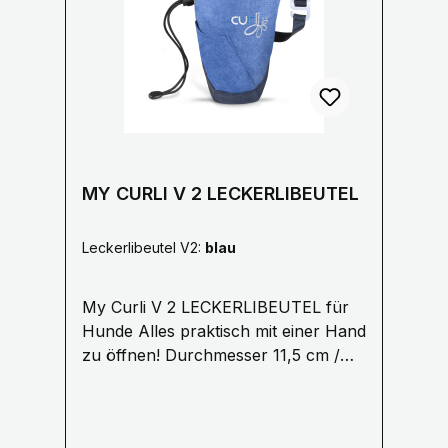
durchgestrichenen Mülltonne
1.5 cm oder 2 cm
gekennzeichnet und dem
chemischen Symbol des für die
Einstufung als schadstoffhaltig
ausschlaggebenden Schwermetalls
versehen. Cd = Cadmium, Pb =Blei,
Hg = Quecksilber.
MY CURLI V 2 LECKERLIBEUTEL
Leckerlibeutel V2:
blau
My Curli V 2 LECKERLIBEUTEL für
Hunde Alles praktisch mit einer Hand
zu öffnen! Durchmesser 11,5 cm /
4,5″, Höhe 18,5 cm /
7,2″ Aufgesetzte Tasche für den
Clicker oder andere kleine Tools für