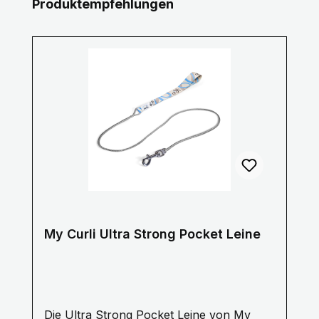
Produktgalerie überspringen
Produktempfehlungen
My Curli Ultra Strong Pocket Leine
Die Ultra Strong Pocket Leine von My