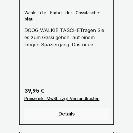
Wähle die Farbe der Gassitasche:
blau
DOOG WALKIE TASCHETragen Sie
es zum Gassi gehen, auf einem
langen Spaziergang. Das neue
'Walkie Bag' von DOOG ist eine tolle
Allround-Tasche für jeden
Hundeausflug. Vorinstalliert mit 20
duftenden DOOG-Auffangbeuteln
Der seitliche Netzbeutel hält eine
Wasserflasche /Tennisball Bequemer
Regulärer Preis:
39,95 €
Schultergurt für lange Spaziergänge
Preise inkl. MwSt. zzgl. Versandkosten
verstellbar bis 1,10 Meter Groß
genug, um Ihre Geldbörse und
Details
Hundespielzeug zu tragen
Wasserdichte Hülle an der Innenseite
zum Schutz Ihres Mobiltelefon