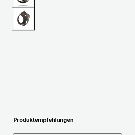
Produktgalerie überspringen
Produktempfehlungen