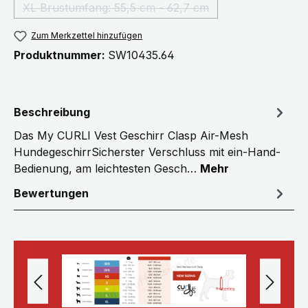
XL Brustumfang: 55,5 cm - 62,7 cm
(Diese Option ist zurzeit nicht verfügbar.)
Zum Merkzettel hinzufügen
Produktnummer:
SW10435.64
Beschreibung
Das My CURLI Vest Geschirr Clasp Air-Mesh
HundegeschirrSicherster Verschluss mit ein-Hand-
Bedienung, am leichtesten Gesch…
Mehr
Bewertungen