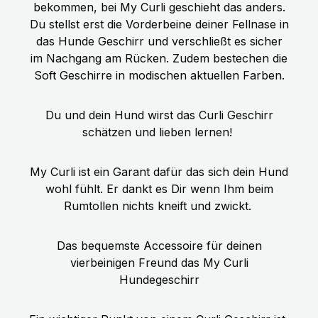
bekommen, bei My Curli geschieht das anders.
Karotten (2%), Apfel (0,5%),
Du stellst erst die Vorderbeine deiner Fellnase in
Mineralstoffe, Leinöl (0,2%),
das Hunde Geschirr und verschließt es sicher
Bockshornklee, Löwenzahn,
im Nachgang am Rücken. Zudem bestechen die
Flohsamen, Spinat, Rosmarin
Soft Geschirre in modischen aktuellen Farben.
Technologische Zusatzstoffe: keine
Du und dein Hund wirst das Curli Geschirr
schätzen und lieben lernen!
My Curli ist ein Garant dafür das sich dein Hund
wohl fühlt. Er dankt es Dir wenn Ihm beim
Rumtollen nichts kneift und zwickt.
Das bequemste Accessoire für deinen
vierbeinigen Freund das My Curli
Hundegeschirr