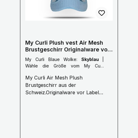
My Curli Plush vest Air Mesh
Brustgeschirr Originalware vor
Labelumstellung
My Curli Blaue Wolke:
Skyblau
|
Wähle die Größe vom My Curli
Brustgeschirr:
3XS: 24-28 cm
My Curli Air Mesh Plush
Brustumfang
Brustgeschirr aus der
Schweiz.Originalware vor Label
Umstellung kein USA Import!
Funktionell & Einzigartig CURLI - für
Menschen, die das Beste für Ihr Tier
wollen.Restbestände nur so lange
Vorrat reicht Purer Tragekomfort für
Ihren Vierbeiner. Vergessen Sie