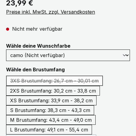
Regulärer Preis:
23,99 €
Preise inkl. MwSt. zzgl. Versandkosten
Nicht mehr verfügbar
auswählen
Wähle deine Wunschfarbe
auswählen
Wähle den Brustumfang
3XS Brustumfang: 26,7 cm - 30,01 cm
(Diese Option ist zurzeit nicht verfügbar.
2XS Brustumfang: 30,2 cm - 33,8 cm
XS Brustumfang: 33,9 cm - 38,2 cm
S Brustumfang: 38,3 cm - 43,3 cm
M Brustumfang: 43,4 cm - 49,0 cm
L Brustumfang: 49,1 cm - 55,4 cm