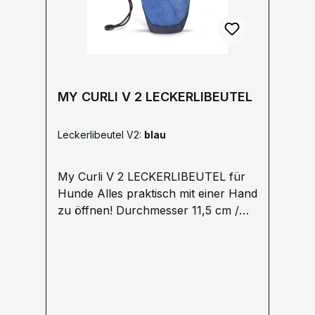
chemischen Symbol des für die
Einstufung als schadstoffhaltig
ausschlaggebenden Schwermetalls
versehen. Cd = Cadmium, Pb =Blei,
Hg = Quecksilber.
MY CURLI V 2 LECKERLIBEUTEL
Leckerlibeutel V2:
blau
My Curli V 2 LECKERLIBEUTEL für
Hunde Alles praktisch mit einer Hand
zu öffnen! Durchmesser 11,5 cm /
4,5″, Höhe 18,5 cm /
7,2″ Aufgesetzte Tasche für den
Clicker oder andere kleine Tools für
das Training Hüftgurt aus Nylon mit
leichter Aluminiumschnalle, 110 cm
Innentasche aus wasserdichtem