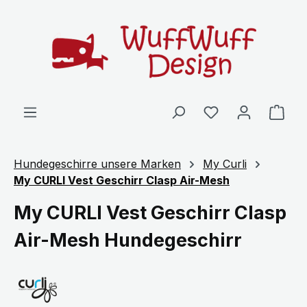
Zum Hauptinhalt springen
Ware
Hundegeschirre unsere Marken
My Curli
My CURLI Vest Geschirr Clasp Air-Mesh
My CURLI Vest Geschirr Clasp
Air-Mesh Hundegeschirr