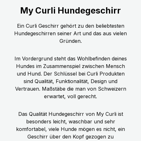
Erhältlich in 7 Größen und vielen
getreidefrei. Optimal auch für
My Curli Hundegeschirr
trendigen Farben, von 24 cm bis 60
besonders ernährungssensible
cm Brustumfang Waschbar
Hunde! Alle unsere Rezepturen sind
Ein Curli Geschirr gehört zu den beliebtesten
(Handwäsche) Der
Single Protein, hergestellt mit
Hundegeschirren seiner Art und das aus vielen
DogfinderTM kann Ihren helfen
frischem Fleisch in
Gründen.
Ihren Hund wiederzufinden falls er
Lebensmittelqualität, regional
mal entlaufen ist. Tipps für die heiße
verfügbaren Rohstoffen und immer
Jahreszeit mit Hund Cool down Mit
ohne Verwendung von Getreide. Wir
Im Vordergrund steht das Wohlbefinden deines
einem Plush Air-Mesh Geschirr von
setzen auf eine einheitliche, klar
Hundes im Zusammenspiel zwischen Mensch
Curli kannst du Deinen Hund kühlen!
verständliche und reduzierte
und Hund. Der Schlüssel bei Curli Produkten
Lege das Geschirr in kaltes Wasser
Rezeptur, welche jederzeit erlaubt,
sind Qualität, Funktionalität, Design und
und wringe es aus, bevor Du es dem
bedenkenlos innerhalb einer
Vertrauen. Maßstäbe die man von Schweizern
Hund anziehst. Das gespeicherte
Produktfamilie zwischen den
erwartet, voll gerecht.
Wasser zwischen den Geweben wirkt
verschiedenen Fleischsorten
als Wärmetauscher und hält Deinen
wechseln zu können. FRISCHE
Das Qualität Hundegeschirr von My Curli ist
Hund schön kühl. Kühlendes
REGIONAL VERFÜGBARE
besonders leicht, waschbar und sehr
Hundegeschirr für Euren
ZUTATEN: Frisches Pferdefleisch, -
komfortabel, viele Hunde mögen es nicht, ein
hechelnden Hund.
herz, -lunge, -magen, -leber (70%),
Geschirr über den Kopf gezogen zu
Brühe (24,7%), Zucchini (2%),