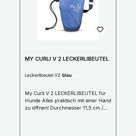
durchgestrichenen Mülltonne
1.5 cm oder 2 cm
gekennzeichnet und dem
chemischen Symbol des für die
Einstufung als schadstoffhaltig
ausschlaggebenden Schwermetalls
versehen. Cd = Cadmium, Pb =Blei,
Hg = Quecksilber.
MY CURLI V 2 LECKERLIBEUTEL
Leckerlibeutel V2:
blau
My Curli V 2 LECKERLIBEUTEL für
Hunde Alles praktisch mit einer Hand
zu öffnen! Durchmesser 11,5 cm /
4,5″, Höhe 18,5 cm /
7,2″ Aufgesetzte Tasche für den
Clicker oder andere kleine Tools für