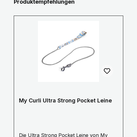
Produktgalerie überspringen
Produktempfehlungen
My Curli Ultra Strong Pocket Leine
Die Ultra Strong Pocket Leine von My