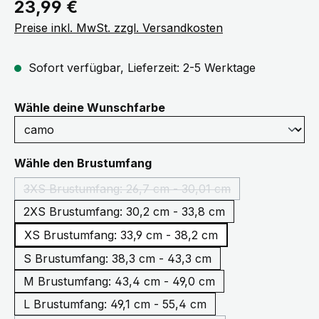
Regulärer Preis:
23,99 €
Preise inkl. MwSt. zzgl. Versandkosten
Sofort verfügbar, Lieferzeit: 2-5 Werktage
auswählen
Wähle deine Wunschfarbe
auswählen
Wähle den Brustumfang
3XS Brustumfang: 26,7 cm - 30,01 cm
(Diese Option ist zurzeit nicht verfügbar.)
2XS Brustumfang: 30,2 cm - 33,8 cm
XS Brustumfang: 33,9 cm - 38,2 cm
S Brustumfang: 38,3 cm - 43,3 cm
M Brustumfang: 43,4 cm - 49,0 cm
L Brustumfang: 49,1 cm - 55,4 cm