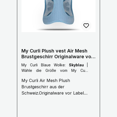
My Curli Plush vest Air Mesh
Brustgeschirr Originalware vor
Labelumstellung
My Curli Blaue Wolke:
Skyblau
|
Wähle die Größe vom My Curli
Brustgeschirr:
3XS: 24-28 cm
My Curli Air Mesh Plush
Brustumfang
Brustgeschirr aus der
Schweiz.Originalware vor Label
Umstellung kein USA Import!
Funktionell & Einzigartig CURLI - für
Menschen, die das Beste für Ihr Tier