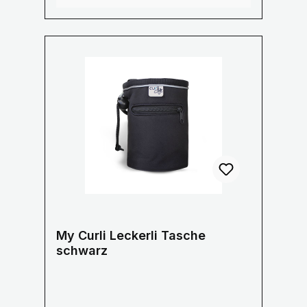
Wasserdichte Hülle an der Innenseite
zum Schutz Ihres Mobiltelefon
Stylisches gestreiftes Innenfutter aus
Baumwolle Größe: 21 x 25 x 6 cm
My Curli Leckerli Tasche
schwarz