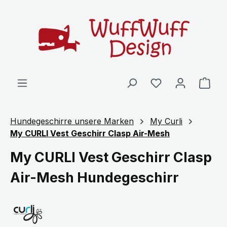
Zum Hauptinhalt springen
Ware
Hundegeschirre unsere Marken
My Curli
My CURLI Vest Geschirr Clasp Air-Mesh
My CURLI Vest Geschirr Clasp
Air-Mesh Hundegeschirr