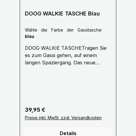
DOOG WALKIE TASCHE Blau
Wähle die Farbe der Gassitasche:
blau
DOOG WALKIE TASCHETragen Sie
es zum Gassi gehen, auf einem
langen Spaziergang. Das neue
'Walkie Bag' von DOOG ist eine tolle
Allround-Tasche für jeden
Hundeausflug. Vorinstalliert mit 20
duftenden DOOG-Auffangbeuteln
Der seitliche Netzbeutel hält eine
Wasserflasche /Tennisball Bequemer
Regulärer Preis:
39,95 €
Schultergurt für lange Spaziergänge
Preise inkl. MwSt. zzgl. Versandkosten
verstellbar bis 1,10 Meter Groß
genug, um Ihre Geldbörse und
Details
Hundespielzeug zu tragen