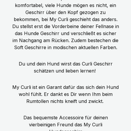
Hundegeschirr für Euren
ZUTATEN: Frisches Pferdefleisch, -
komfortabel, viele Hunde mögen es nicht, ein
hechelnden Hund.
herz, -lunge, -magen, -leber (70%),
Geschirr über den Kopf gezogen zu
Brühe (24,7%), Zucchini (2%),
bekommen, bei My Curli geschieht das anders.
Karotten (2%), Apfel (0,5%),
Du stellst erst die Vorderbeine deiner Fellnase in
Mineralstoffe, Leinöl (0,2%),
das Hunde Geschirr und verschließt es sicher
Bockshornklee, Löwenzahn,
im Nachgang am Rücken. Zudem bestechen die
Flohsamen, Spinat, Rosmarin
Soft Geschirre in modischen aktuellen Farben.
Technologische Zusatzstoffe: keine
Du und dein Hund wirst das Curli Geschirr
schätzen und lieben lernen!
My Curli ist ein Garant dafür das sich dein Hund
wohl fühlt. Er dankt es Dir wenn Ihm beim
Rumtollen nichts kneift und zwickt.
Das bequemste Accessoire für deinen
vierbeinigen Freund das My Curli