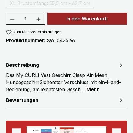
XL Brustumfang: 55,5 cm - 62,7 cm
(Diese Option ist zurzeit nicht verfügbar.)
Produkt Anzahl: Gib den gewünschten We
In den Warenkorb
Zum Merkzettel hinzufügen
Produktnummer:
SW10435.66
Beschreibung
Das My CURLI Vest Geschirr Clasp Air-Mesh
HundegeschirrSicherster Verschluss mit ein-Hand-
Bedienung, am leichtesten Gesch…
Mehr
Bewertungen