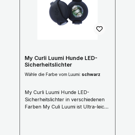
Unternehmen Hirschalm hat seinen Sitz in
Rainfeld in Niederösterreich. Im Lager
werden die Abwurfstangen von
österreichischen Hirschen
weiterverarbeitet. Herkunft
Rückverfolgbar Durch die
Chargennummern auf unseren Etiketten
kann Hirschalm bei Anfragen darüber
My Curli Luumi Hunde LED-
Auskunft geben, aus welcher Region
Sicherheitslichter
Österreichs der verarbeitete Kau-Stix
Wähle die Farbe vom Luumi:
schwarz
stammt. Tip: Gesund aufgrund wichtiger
Nährstoffe Geweih Knochen bestehen zu
My Curli Luumi Hunde LED-
etwa 54% aus Kalk, welcher gut für den
Sicherheitslichter in verschiedenen
Knochenbau ist. Außerdem beinhaltet ein
Farben My Culi Luumi ist Ultra-leicht,
Geweih Knochen etwa 44% organische
schmal und hell. Ein LED-
Substanz - hauptsächlich
Sicherheitslicht mit Variablen
Eiweißverbindungen, in denen reichhaltige
Befestigungsmöglichkeiten.
Mineralien eingelagert sind. Sie sollten