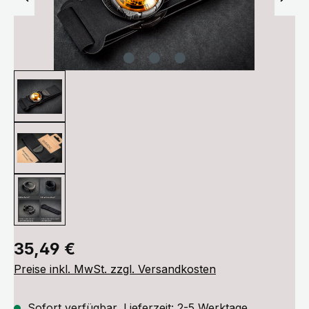
Regulärer Preis:
35,49 €
Preise inkl. MwSt. zzgl. Versandkosten
Sofort verfügbar, Lieferzeit: 2-5 Werktage