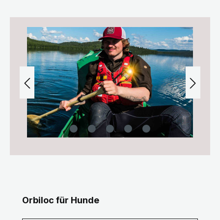
Bildergalerie überspringen
Produktgalerie überspringen
Orbiloc für Hunde