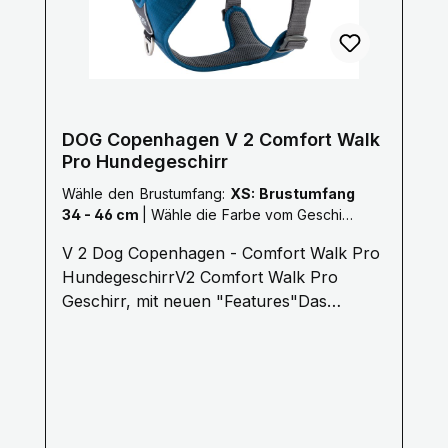
wird. Weitere Orbiloc Varianten entdecken
Alle Hundelichter Orbiloc Übersicht
Orbiloc Outdoor- und Sport-Lichter
DOG Copenhagen V 2 Comfort Walk
Pro Hundegeschirr
Wähle den Brustumfang:
XS: Brustumfang
34 - 46 cm
|
Wähle die Farbe vom Geschirr:
Ocean Blau
V 2 Dog Copenhagen - Comfort Walk Pro
HundegeschirrV2 Comfort Walk Pro
Geschirr, mit neuen "Features"Das
Comfort Walk Pro™ Geschirr von DOG
Copenhagen ist ein starkes und zugleich
leichtes Alltagsgeschirr aus robustem und
wasserabweisendem Material mit weicher
atmungsaktiver Polsterung. Das Geschirr
ist einfach auf die Größe einzustellen.