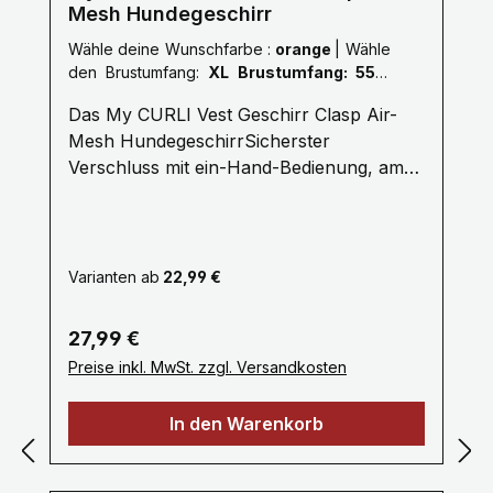
schlechten Lichtverhältnissen.•
Mesh Hundegeschirr
Bruchsichere Verschlüsse von Duraflex•
Wähle deine Wunschfarbe :
orange
|
Wähle
D-Ring aus rostfreiem Aluminium.•
den Brustumfang:
XL Brustumfang: 55,5
Separater Befestigungspunkt für die
cm - 62,7 cm
Hundemarke.• Entwickelt in Dänemark /
Das My CURLI Vest Geschirr Clasp Air-
Made in China.
Mesh HundegeschirrSicherster
Verschluss mit ein-Hand-Bedienung, am
leichtesten Geschirr mit bestem
Tragekomfort Die neue „curli clasp“-
Schnalle ermöglicht das ein Hand
verschließen!Alle Fakten Leine lässt sich
Varianten ab
22,99 €
ganz bequem einhändig
bedienenHochfestes, farblich
Regulärer Preis:
27,99 €
abgestimmtes POM Material der Schnalle,
Preise inkl. MwSt. zzgl. Versandkosten
hält Zuglasten bis 100kg Problemlos
stand„curli clasp“-Schnalle reduziert Lärm
In den Warenkorb
und GewichtSoft-Hunde-Geschirr mit rund
20% niedrigerem Gewicht als das bereits
besonders leichte Vorgängermodel (ab 33