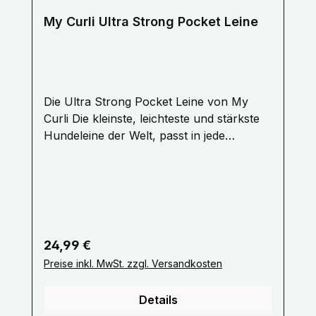
My Curli Ultra Strong Pocket Leine
Die Ultra Strong Pocket Leine von My
Curli Die kleinste, leichteste und stärkste
Hundeleine der Welt, passt in jede
Hosentasche und wer hat es erfunden?
die Schweizer! Von unserer Zeit im
Outdoor-Sport wissen wir, dass jedes Tool
oder Hilfsmittel klein, leicht, komfortabel
und funktionell sein muss und das ohne
Kompromisse. Dieses Prinzip wenden wir
Regulärer Preis:
24,99 €
auf die Ultra Strong Pocket Leine an.
Preise inkl. MwSt. zzgl. Versandkosten
Sämtliche Bauteile bestehen aus dem
besten Material, welche moderne Technik
Details
zu bieten hat. Grundmaterial ist Dyneema,