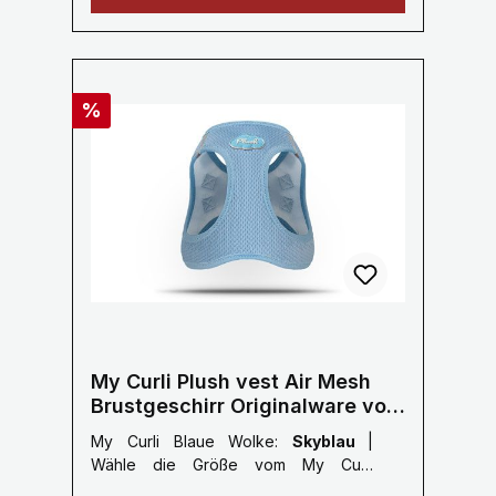
/ 4 Zoll Gewicht: Nur 0,069 KG
Stoff: Polyester/Nylon,
Gürtel:Polyester Karabinerhaken:
Aluminium
Rabatt
%
My Curli Plush vest Air Mesh
Brustgeschirr Originalware vor
Labelumstellung
My Curli Blaue Wolke:
Skyblau
|
Wähle die Größe vom My Curli
Brustgeschirr:
3XS: 24-28 cm