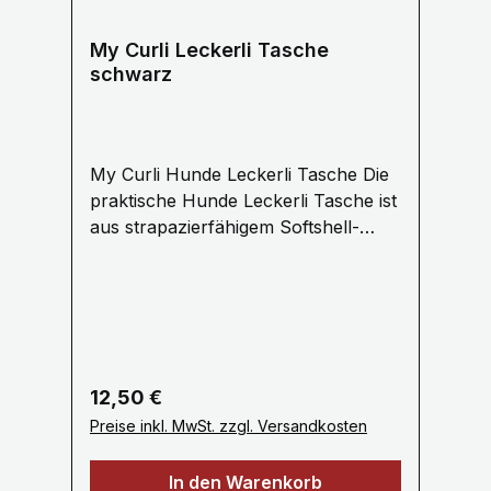
My Curli Leckerli Tasche
schwarz
My Curli Hunde Leckerli Tasche Die
praktische Hunde Leckerli Tasche ist
aus strapazierfähigem Softshell-
Material mit verschiednen
Befestigungsmöglichkeiten z.b. an
der Gürtelschlaufe, Jacke oder
Tasche Alles sehr leicht nur 0,0069
Kilogramm. Außenmaterial Softshell,
Innenmaterial Nylon Gürtelschlaufe
Regulärer Preis:
12,50 €
mit Klettverschluss Aluminium-
Preise inkl. MwSt. zzgl. Versandkosten
Karabiner Rundum Reflexstreifen
Kleine Tasche mit Reißverschluss
In den Warenkorb
Höhe 14 cm / 5,5 Zoll Umfang 10 cm