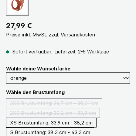
Regulärer Preis:
27,99 €
Preise inkl. MwSt. zzgl. Versandkosten
Sofort verfügbar, Lieferzeit: 2-5 Werktage
auswählen
Wähle deine Wunschfarbe
auswählen
Wähle den Brustumfang
3XS Brustumfang: 26,7 cm - 30,01 cm
(Diese Option ist zurzeit nicht verfügbar.)
2XS Brustumfang: 30,2 cm - 33,8 cm
(Diese Option ist zurzeit nicht verfügbar.)
XS Brustumfang: 33,9 cm - 38,2 cm
S Brustumfang: 38,3 cm - 43,3 cm