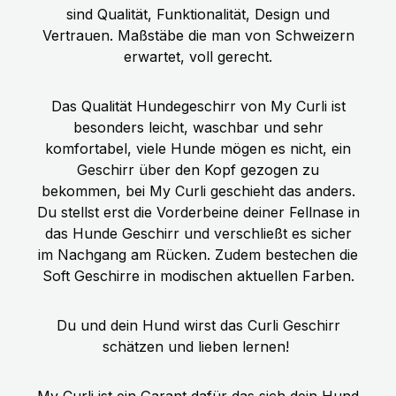
Lege das Geschirr in kaltes Wasser
Rezeptur, welche jederzeit erlaubt,
sind Qualität, Funktionalität, Design und
und wringe es aus, bevor Du es dem
bedenkenlos innerhalb einer
Vertrauen. Maßstäbe die man von Schweizern
Hund anziehst. Das gespeicherte
Produktfamilie zwischen den
erwartet, voll gerecht.
Wasser zwischen den Geweben wirkt
verschiedenen Fleischsorten
als Wärmetauscher und hält Deinen
wechseln zu können. FRISCHE
Das Qualität Hundegeschirr von My Curli ist
Hund schön kühl. Kühlendes
REGIONAL VERFÜGBARE
besonders leicht, waschbar und sehr
Hundegeschirr für Euren
ZUTATEN: Frisches Pferdefleisch, -
komfortabel, viele Hunde mögen es nicht, ein
hechelnden Hund.
herz, -lunge, -magen, -leber (70%),
Geschirr über den Kopf gezogen zu
Brühe (24,7%), Zucchini (2%),
bekommen, bei My Curli geschieht das anders.
Karotten (2%), Apfel (0,5%),
Du stellst erst die Vorderbeine deiner Fellnase in
Mineralstoffe, Leinöl (0,2%),
das Hunde Geschirr und verschließt es sicher
Bockshornklee, Löwenzahn,
im Nachgang am Rücken. Zudem bestechen die
Flohsamen, Spinat, Rosmarin
Soft Geschirre in modischen aktuellen Farben.
Technologische Zusatzstoffe: keine
Du und dein Hund wirst das Curli Geschirr
schätzen und lieben lernen!
My Curli ist ein Garant dafür das sich dein Hund