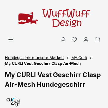
Zum Hauptinhalt springen
Ware
Hundegeschirre unsere Marken
My Curli
My CURLI Vest Geschirr Clasp Air-Mesh
My CURLI Vest Geschirr Clasp
Air-Mesh Hundegeschirr