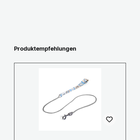
Produktgalerie überspringen
Produktempfehlungen