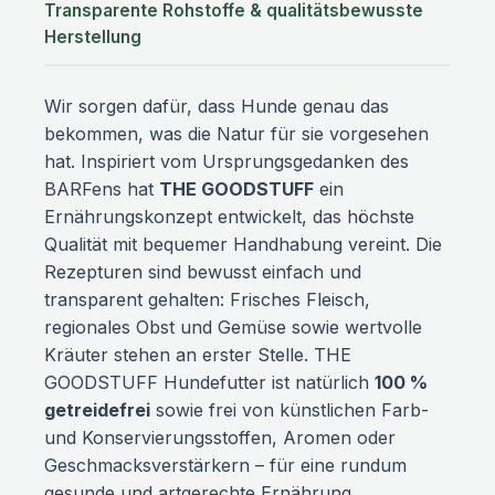
Transparente Rohstoffe & qualitätsbewusste
pflanzliche Nebenerzeugnisse
Herstellung
Technologische Zusatzstoffe: keine
Analytische Bestandteile Protein 17,10%
Fettgehalt 16,90% Rohasche 1,40%
Wir sorgen dafür, dass Hunde genau das
Rohfaser 0,10% Feuchtigkeit 63,50%
bekommen, was die Natur für sie vorgesehen
Fütterungsempfehlung Als Ergänzung
hat. Inspiriert vom Ursprungsgedanken des
zwischen täglichen Mahlzeiten. Bitte
BARFens hat
THE GOODSTUFF
ein
stellen Sie Ihrem Hund und Ihrer Katze
Ernährungskonzept entwickelt, das höchste
ausreichend frisches Trinkwasser bereit.
Qualität mit bequemer Handhabung vereint. Die
Rezepturen sind bewusst einfach und
transparent gehalten: Frisches Fleisch,
regionales Obst und Gemüse sowie wertvolle
Kräuter stehen an erster Stelle. THE
GOODSTUFF Hundefutter ist natürlich
100 %
getreidefrei
sowie frei von künstlichen Farb-
und Konservierungsstoffen, Aromen oder
Geschmacksverstärkern – für eine rundum
gesunde und artgerechte Ernährung.