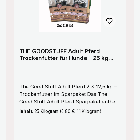
THE GOODSTUFF Adult Pferd
Trockenfutter für Hunde – 25 kg
Sparpaket (2 × 12,5 kg), getreidefrei
The Good Stuff Adult Pferd 2 × 12,5 kg –
Trockenfutter im Sparpaket Das The
Good Stuff Adult Pferd Sparpaket enthält
zwei Säcke mit jeweils 12,5 kg
Inhalt:
25 Kilogram
(6,80 € / 1 Kilogram)
Trockenfutter. Damit umfasst das Paket
insgesamt 25 kg The Good Stuff Pferd
Adult. The Good Stuff Pferd Adult ist ein
getreidefreies Single-Protein-