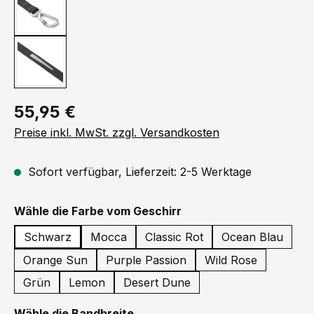
Regulärer Preis:
55,95 €
Preise inkl. MwSt. zzgl. Versandkosten
Sofort verfügbar, Lieferzeit: 2-5 Werktage
auswählen
Wähle die Farbe vom Geschirr
Schwarz
Mocca
Classic Rot
Ocean Blau
Orange Sun
Purple Passion
Wild Rose
Grün
Lemon
Desert Dune
auswählen
Wähle die Bandbreite