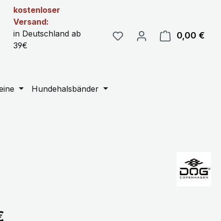
kostenloser
Versand:
in Deutschland ab
0,00 €
Ware
39€
eine
Hundehalsbänder
eis:
€