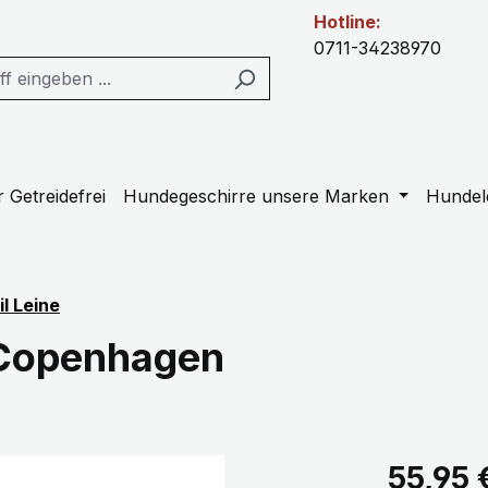
Hotline:
0711-34238970
 Getreidefrei
Hundegeschirre unsere Marken
Hundel
il Leine
 Copenhagen
Regulärer Pr
55,95 