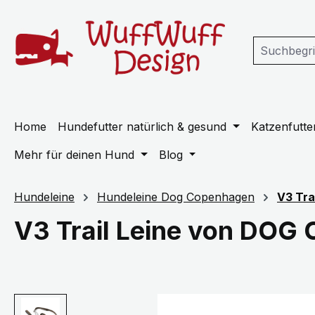
m Hauptinhalt springen
Zur Suche springen
Zur Hauptnavigation springen
Home
Hundefutter natürlich & gesund
Katzenfutter
Mehr für deinen Hund
Blog
Hundeleine
Hundeleine Dog Copenhagen
V3 Tra
V3 Trail Leine von DOG
Bildergalerie überspringen