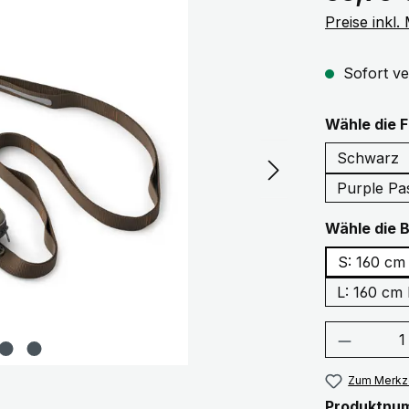
Preise inkl
Sofort ve
Wähle die 
Schwarz
Purple Pa
Wähle die 
S: 160 cm
L: 160 cm
Produkt
Zum Merkze
Produktnu