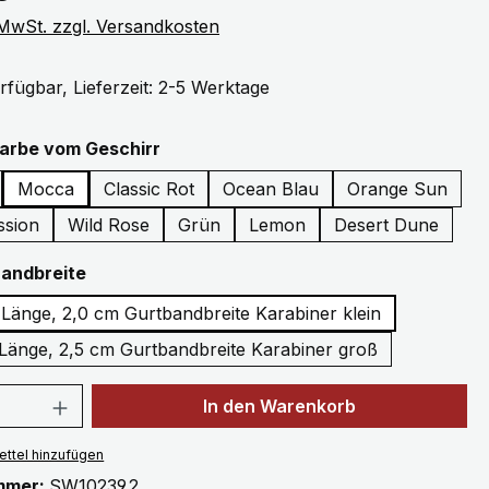
. MwSt. zzgl. Versandkosten
rfügbar, Lieferzeit: 2-5 Werktage
auswählen
Farbe vom Geschirr
Mocca
Classic Rot
Ocean Blau
Orange Sun
ssion
Wild Rose
Grün
Lemon
Desert Dune
auswählen
Bandbreite
 Länge, 2,0 cm Gurtbandbreite Karabiner klein
 Länge, 2,5 cm Gurtbandbreite Karabiner groß
 Anzahl: Gib den gewünschten Wert ein 
In den Warenkorb
ttel hinzufügen
mmer:
SW10239.2