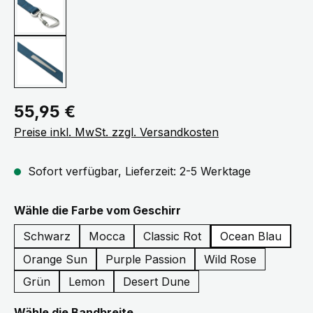
Regulärer Preis:
55,95 €
Preise inkl. MwSt. zzgl. Versandkosten
Sofort verfügbar, Lieferzeit: 2-5 Werktage
auswählen
Wähle die Farbe vom Geschirr
Schwarz
Mocca
Classic Rot
Ocean Blau
Orange Sun
Purple Passion
Wild Rose
Grün
Lemon
Desert Dune
auswählen
Wähle die Bandbreite