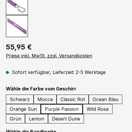
Regulärer Preis:
55,95 €
Preise inkl. MwSt. zzgl. Versandkosten
Sofort verfügbar, Lieferzeit: 2-5 Werktage
auswählen
Wähle die Farbe vom Geschirr
Schwarz
Mocca
Classic Rot
Ocean Blau
Orange Sun
Purple Passion
Wild Rose
Grün
Lemon
Desert Dune
auswählen
Wähle die Bandbreite