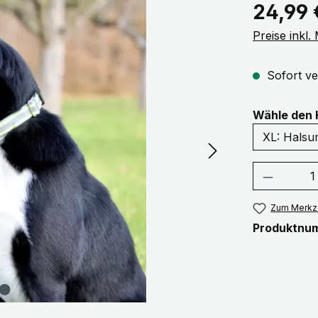
Regulärer Pr
24,99 
Preise inkl
Sofort ve
Wähle den 
Produkt
Zum Merkze
Produktnu