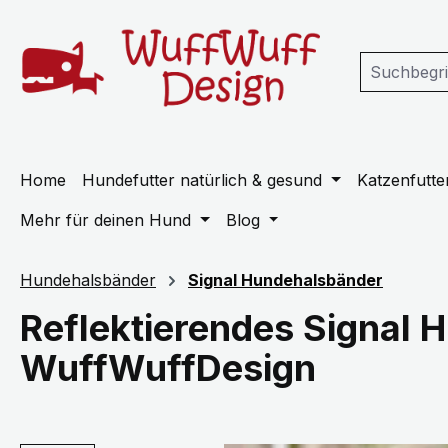
m Hauptinhalt springen
Zur Suche springen
Zur Hauptnavigation springen
Home
Hundefutter natürlich & gesund
Katzenfutter
Mehr für deinen Hund
Blog
Hundehalsbänder
Signal Hundehalsbänder
Reflektierendes Signal 
WuffWuffDesign