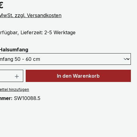
eis:
€
. MwSt. zzgl. Versandkosten
rfügbar, Lieferzeit: 2-5 Werktage
auswählen
Halsumfang
 Anzahl: Gib den gewünschten Wert ein 
In den Warenkorb
ttel hinzufügen
mmer:
SW10088.5