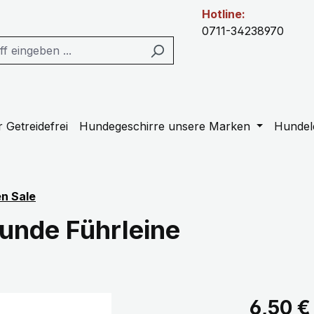
Hotline:
0711-34238970
 Getreidefrei
Hundegeschirre unsere Marken
Hundel
en Sale
Hunde Führleine
Regulärer Pr
6,50 €