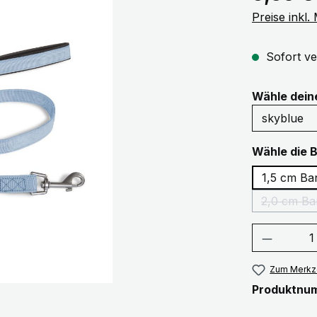
Preise inkl
Sofort ve
Wähle dei
Wähle die 
2,0 cm Ba
Produkt
Zum Merkze
Produktnu