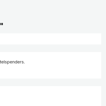
e"
telspenders.