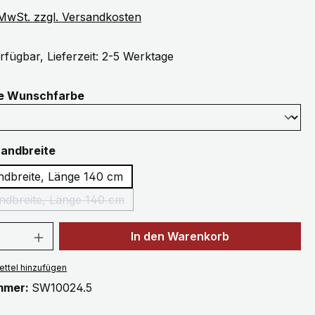
. MwSt. zzgl. Versandkosten
rfügbar, Lieferzeit: 2-5 Werktage
auswählen
ne Wunschfarbe
auswählen
Bandbreite
1,5 cm Bandbreite, Länge 140 cm
ndbreite, Länge 140 cm
(Diese Option ist zurzeit nicht verfügbar.)
 Anzahl: Gib den gewünschten Wert ein 
In den Warenkorb
ttel hinzufügen
mmer:
SW10024.5