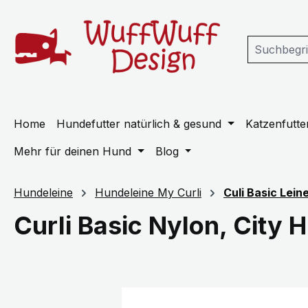
m Hauptinhalt springen
Zur Suche springen
Zur Hauptnavigation springen
Home
Hundefutter natürlich & gesund
Katzenfutter
Mehr für deinen Hund
Blog
Hundeleine
Hundeleine My Curli
Culi Basic Lein
Curli Basic Nylon, City 
Bildergalerie überspringen