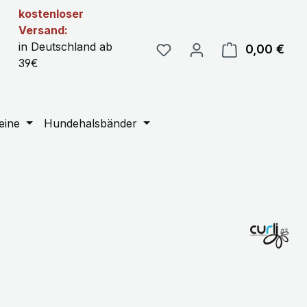
kostenloser
Versand:
in Deutschland ab
0,00 €
Ware
39€
eine
Hundehalsbänder
eis: