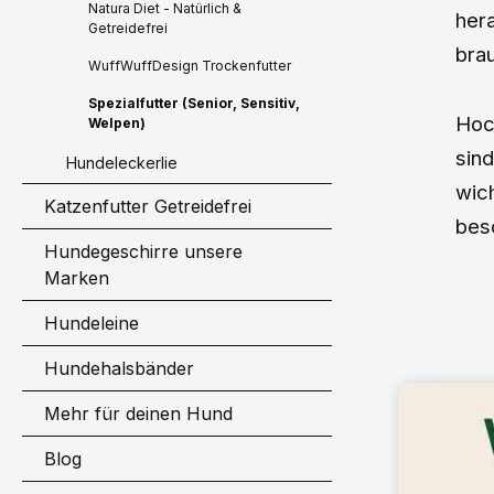
Natura Diet - Natürlich &
hera
Getreidefrei
brau
WuffWuffDesign Trockenfutter
Spezialfutter (Senior, Sensitiv,
Hoc
Welpen)
sind
Hundeleckerlie
wich
Katzenfutter Getreidefrei
bes
Hundegeschirre unsere
Marken
Hundeleine
Hundehalsbänder
Mehr für deinen Hund
Blog