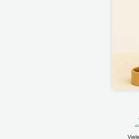
→
Viel