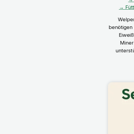
→ Fütt
Welpen
benötigen
Eiweiß
Miner
unterst