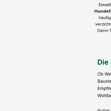
Eiweiß
Hundef
häufig
verzich
Darm-T
Die
Ob Wel
Bauste
Empfin
Wohlbe
Nutze 