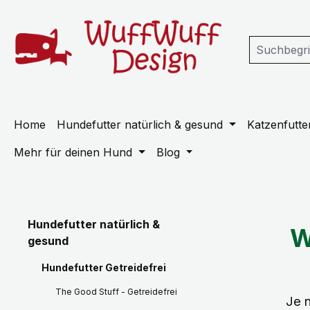
m Hauptinhalt springen
Zur Suche springen
Zur Hauptnavigation springen
Home
Hundefutter natürlich & gesund
Katzenfutter
Mehr für deinen Hund
Blog
Hundefutter natürlich &
W
gesund
Hundefutter Getreidefrei
The Good Stuff - Getreidefrei
Je 