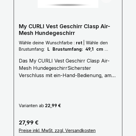
TragekomfortGrößen verstellbar mit
Klettverschluss zum Anpassen an die
KörperformUnterfütterte Schnalle und
somit keine DruckstellenZick-Zack Nähte
My CURLI Vest Geschirr Clasp Air-
für flexible ZugverteilungReflektierende
Mesh Hundegeschirr
Elemente am Hals; zusätzliche Sicherheit
Wähle deine Wunschfarbe :
rot
|
Wähle den
in der DunkelheitDog Finder ID als Hilfe
Brustumfang:
L Brustumfang: 49,1 cm -
Ihren Hund wiederzufinden, falls er
55,4 cm
verloren gehen sollte Pflegehinweise: 30°
Das My CURLI Vest Geschirr Clasp Air-
/ Kein Weichspüler / Nicht maschinell
Mesh HundegeschirrSicherster
trocknen / Klettverschluss Schließen
Verschluss mit ein-Hand-Bedienung, am
Gewicht: 0,033 kg Stoff: Polyester /
leichtesten Geschirr mit bestem
Klettverschluss: Nylon / Bänder: PP / Curli
Tragekomfort Die neue „curli clasp“-
Schnalle: POM
Schnalle ermöglicht das ein Hand
verschließen!Alle Fakten Leine lässt sich
Varianten ab
22,99 €
ganz bequem einhändig
bedienenHochfestes, farblich
Regulärer Preis:
27,99 €
abgestimmtes POM Material der Schnalle,
Preise inkl. MwSt. zzgl. Versandkosten
hält Zuglasten bis 100kg Problemlos