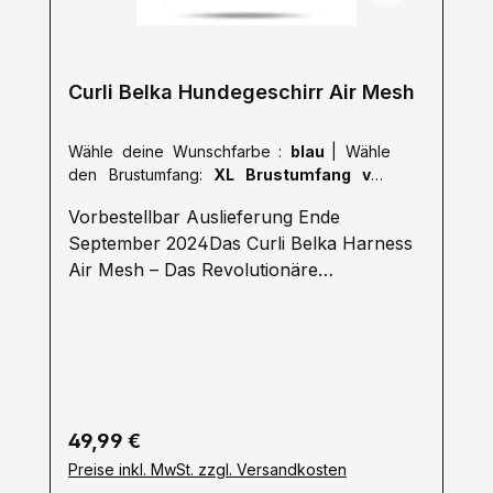
Curli Belka Hundegeschirr Air Mesh
Wähle deine Wunschfarbe :
blau
|
Wähle
den Brustumfang:
XL Brustumfang von
55,5 - 62,7 cm
Vorbestellbar Auslieferung Ende
September 2024Das Curli Belka Harness
Air Mesh – Das Revolutionäre
Brustgeschirr für Ihren HundEin
Hundegeschirr ist weit mehr als nur ein
funktionales Ausrüstungsstück – es ist
Ausdruck einer Haltung und sorgt für die
Sicherheit und den Komfort Ihres Hundes.
Mit dem neuen Curli Belka Harness Air
Regulärer Preis:
49,99 €
Mesh bringt Curli ein Brustgeschirr auf
Preise inkl. MwSt. zzgl. Versandkosten
den Markt, das modernste Technologie