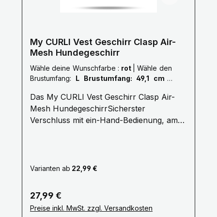
TragekomfortGrößen verstellbar mit
Klettverschluss zum Anpassen an die
KörperformUnterfütterte Schnalle und
somit keine DruckstellenZick-Zack Nähte
My CURLI Vest Geschirr Clasp Air-
für flexible ZugverteilungReflektierende
Mesh Hundegeschirr
Elemente am Hals; zusätzliche Sicherheit
Wähle deine Wunschfarbe :
rot
|
Wähle den
in der DunkelheitDog Finder ID als Hilfe
Brustumfang:
L Brustumfang: 49,1 cm -
Ihren Hund wiederzufinden, falls er
55,4 cm
verloren gehen sollte Pflegehinweise: 30°
Das My CURLI Vest Geschirr Clasp Air-
/ Kein Weichspüler / Nicht maschinell
Mesh HundegeschirrSicherster
trocknen / Klettverschluss Schließen
Verschluss mit ein-Hand-Bedienung, am
Gewicht: 0,033 kg Stoff: Polyester /
leichtesten Geschirr mit bestem
Klettverschluss: Nylon / Bänder: PP / Curli
Tragekomfort Die neue „curli clasp“-
Schnalle: POM
Schnalle ermöglicht das ein Hand
verschließen!Alle Fakten Leine lässt sich
Varianten ab
22,99 €
ganz bequem einhändig
bedienenHochfestes, farblich
Regulärer Preis:
27,99 €
abgestimmtes POM Material der Schnalle,
Preise inkl. MwSt. zzgl. Versandkosten
hält Zuglasten bis 100kg Problemlos