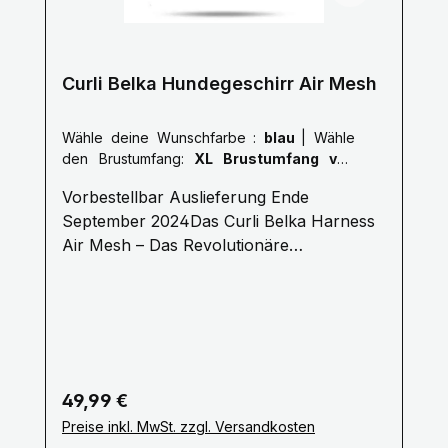
Curli Belka Hundegeschirr Air Mesh
Wähle deine Wunschfarbe :
blau
|
Wähle
den Brustumfang:
XL Brustumfang von
55,5 - 62,7 cm
Vorbestellbar Auslieferung Ende
September 2024Das Curli Belka Harness
Air Mesh – Das Revolutionäre
Brustgeschirr für Ihren HundEin
Hundegeschirr ist weit mehr als nur ein
funktionales Ausrüstungsstück – es ist
Ausdruck einer Haltung und sorgt für die
Sicherheit und den Komfort Ihres Hundes.
Mit dem neuen Curli Belka Harness Air
Regulärer Preis:
49,99 €
Mesh bringt Curli ein Brustgeschirr auf
Preise inkl. MwSt. zzgl. Versandkosten
den Markt, das modernste Technologie