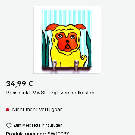
Bildergalerie überspringen
Regulärer Preis:
34,99 €
Preise inkl. MwSt. zzgl. Versandkosten
Nicht mehr verfügbar
Zum Merkzettel hinzufügen
Produktnummer:
SW10097