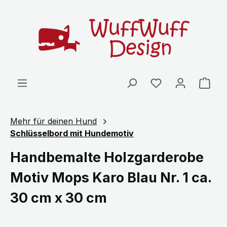
Zum Hauptinhalt springen
Ware
Mehr für deinen Hund
Schlüsselbord mit Hundemotiv
Handbemalte Holzgarderobe
Motiv Mops Karo Blau Nr. 1 ca.
30 cm x 30 cm