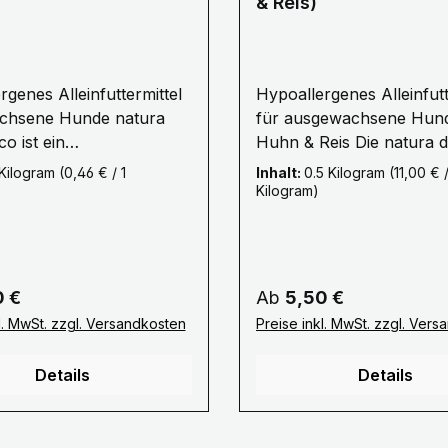
& Reis)
rgenes Alleinfuttermittel
Hypoallergenes Alleinfutt
sene Hunde natura
für ausgewachsene Hund
co ist ein
Huhn & Reis Die natura diet Sorte
termittel für
daily food enthält Huhn 
 Kilogram
(0,46 € / 1
Inhalt:
0.5 Kilogram
(11,00 € /
chsene Hunde jeder
und ist monoprotein.
Kilogram)
d Größe. Es enthält
Hühnerfleisch mögen H
Schweinefleisch und
besonders gern und es is
als tierische
bekömmlich. Die Kombina
lle. Für die
Huhn und Reis ist seit je
r Preis:
Regulärer Preis:
0 €
Ab
5,50 €
rate wird Reis
bekannt für ihre besonde
l. MwSt. zzgl. Versandkosten
Preise inkl. MwSt. zzgl. Ver
 ist das
Magen-Darm-Verträglichk
ne Iberico
Auch Hunde mit
Details
Details
fleisch. Iberico
Unverträglichkeiten oder
 leben ganzjährig im
Allergien können daily f
nd Ihre Nahrung besteht
gut vertragen. Die Rezep