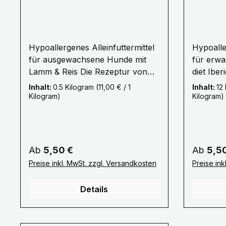
Hypoallergenes Alleinfuttermittel
Hypoalle
für ausgewachsene Hunde mit
für erwach
Lamm & Reis Die Rezeptur von
diet Iberi
Lamm & Reis basiert auf einer
Alleinfut
Inhalt:
0.5 Kilogram
(11,00 € / 1
Inhalt:
12
ausgewogenen Kombination von
ausgewa
Kilogram)
Kilogram)
Lammfleisch, Lachs & Reis.
Rasse un
Lammfleisch ist leicht verdaulich
Iberico-
und sehr gut verträglich. Die
Truthahn 
Kombination mit Lachs macht
Eiweißque
Regulärer Preis:
Reguläre
Ab
5,50 €
Ab
5,5
dieses Futter besonders
Kohlehyd
Preise inkl. MwSt. zzgl. Versandkosten
Preise ink
ausgewogen und bekömmlich.
verwendet. Das Besondere
Auch für sensibel reagierende
enthalte
Details
Hunde und Hunde mit
Schweine
Unverträglichkeiten oder
Schweine
Allergien ist es sehr gut geeignet.
Freien u