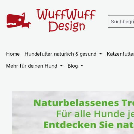
m Hauptinhalt springen
Zur Suche springen
Zur Hauptnavigation springen
Home
Hundefutter natürlich & gesund
Katzenfutter
Mehr für deinen Hund
Blog