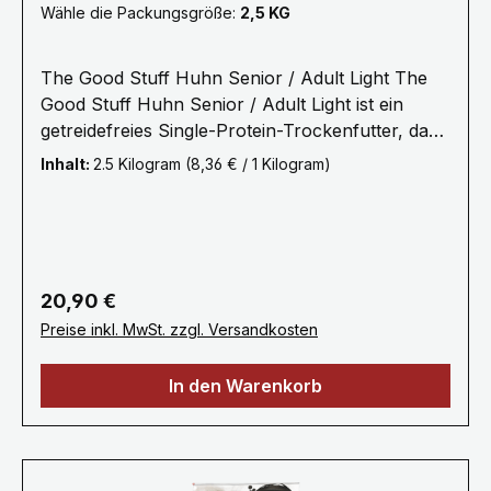
Wähle die Packungsgröße:
2,5 KG
The Good Stuff Huhn Senior / Adult Light The
Good Stuff Huhn Senior / Adult Light ist ein
getreidefreies Single-Protein-Trockenfutter, das
speziell an die Bedürfnisse älterer Hunde sowie
Inhalt:
2.5 Kilogram
(8,36 € / 1 Kilogram)
erwachsener Hunde mit geringer Aktivität
angepasst ist. Das Alleinfuttermittel ist für Hunde
aller Rassen und Größen geeignet. Es enthält
frisches Hühner- und Putenmuskelfleisch,
Amaranth, regional verfügbares Obst und
Regulärer Preis:
20,90 €
Gemüse sowie ausgewählte Kräuter. Senior /
Preise inkl. MwSt. zzgl. Versandkosten
Adult Light Für ältere Hunde und erwachsene
Hunde mit geringer Aktivität entwickelt. Single
In den Warenkorb
Protein Eine Single-Protein-Rezeptur mit Huhn,
hergestellt ohne Getreide. Frische Rohstoffe Mit
frischem Muskelfleisch, Amaranth, Obst,
Gemüse und ausgewählten Kräutern. Für alle