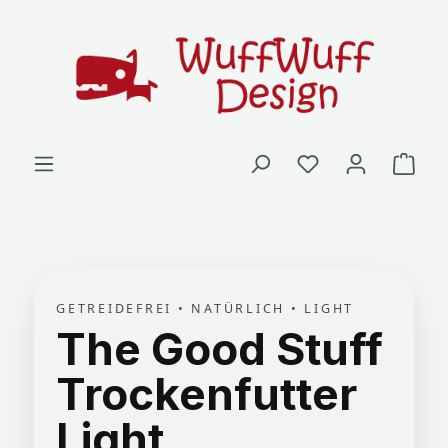
Zum Hauptinhalt springen
Ware
GETREIDEFREI • NATÜRLICH • LIGHT
The Good Stuff
Trockenfutter
Light