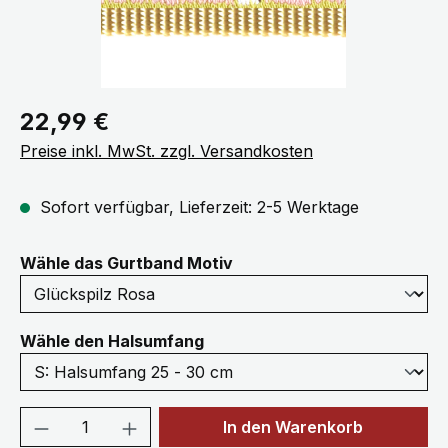
Regulärer Preis:
22,99 €
Preise inkl. MwSt. zzgl. Versandkosten
Sofort verfügbar, Lieferzeit: 2-5 Werktage
auswählen
Wähle das Gurtband Motiv
auswählen
Wähle den Halsumfang
Produkt Anzahl: Gib den gewünschten We
In den Warenkorb