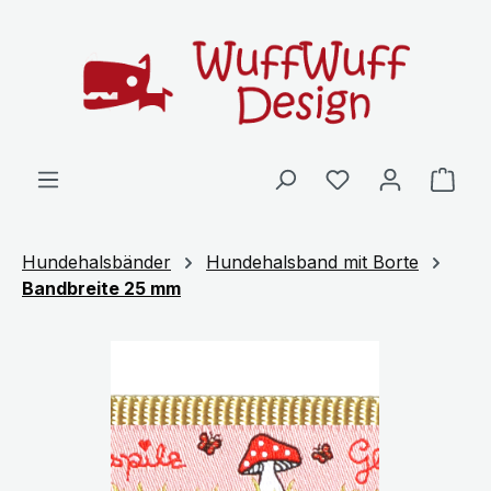
Zum Hauptinhalt springen
Ware
Hundehalsbänder
Hundehalsband mit Borte
Bandbreite 25 mm
Bildergalerie überspringen