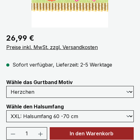
Regulärer Preis:
26,99 €
Preise inkl. MwSt. zzgl. Versandkosten
Sofort verfügbar, Lieferzeit: 2-5 Werktage
auswählen
Wähle das Gurtband Motiv
auswählen
Wähle den Halsumfang
Produkt Anzahl: Gib den gewünschten We
In den Warenkorb