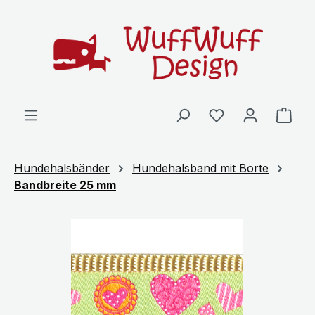
Zum Hauptinhalt springen
Ware
Hundehalsbänder
Hundehalsband mit Borte
Bandbreite 25 mm
Bildergalerie überspringen