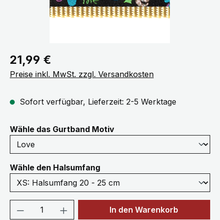
Regulärer Preis:
21,99 €
Preise inkl. MwSt. zzgl. Versandkosten
Sofort verfügbar, Lieferzeit: 2-5 Werktage
auswählen
Wähle das Gurtband Motiv
auswählen
Wähle den Halsumfang
Produkt Anzahl: Gib den gewünschten We
In den Warenkorb