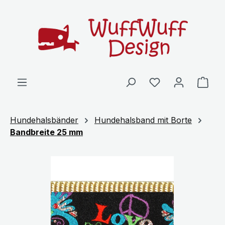
Zum Hauptinhalt springen
Ware
Hundehalsbänder
Hundehalsband mit Borte
Bandbreite 25 mm
Bildergalerie überspringen