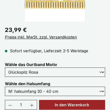
Regulärer Preis:
23,99 €
Preise inkl. MwSt. zzgl. Versandkosten
Sofort verfügbar, Lieferzeit: 2-5 Werktage
auswählen
Wähle das Gurtband Motiv
auswählen
Wähle den Halsumfang
Produkt Anzahl: Gib den gewünschten We
In den Warenkorb