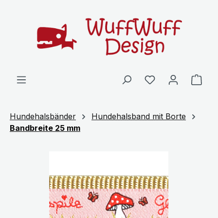
Zum Hauptinhalt springen
Ware
Hundehalsbänder
Hundehalsband mit Borte
Bandbreite 25 mm
Bildergalerie überspringen