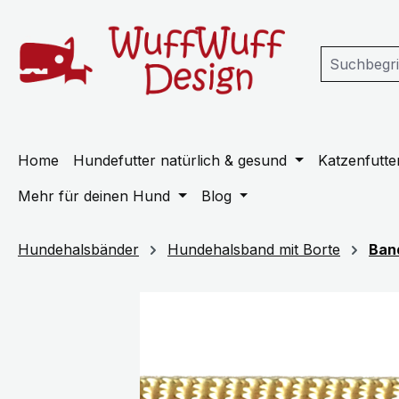
m Hauptinhalt springen
Zur Suche springen
Zur Hauptnavigation springen
Home
Hundefutter natürlich & gesund
Katzenfutter
Mehr für deinen Hund
Blog
Hundehalsbänder
Hundehalsband mit Borte
Ban
Bildergalerie überspringen