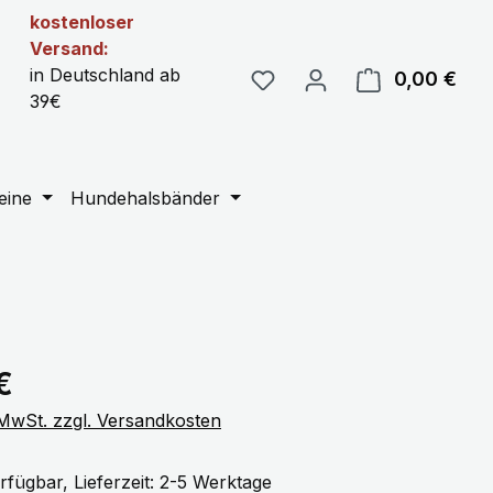
kostenloser
Versand:
in Deutschland ab
0,00 €
Ware
39€
eine
Hundehalsbänder
eis:
€
. MwSt. zzgl. Versandkosten
rfügbar, Lieferzeit: 2-5 Werktage