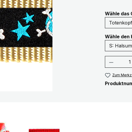
Wähle das 
Wähle den 
Produkt
Zum Merkze
Produktnu