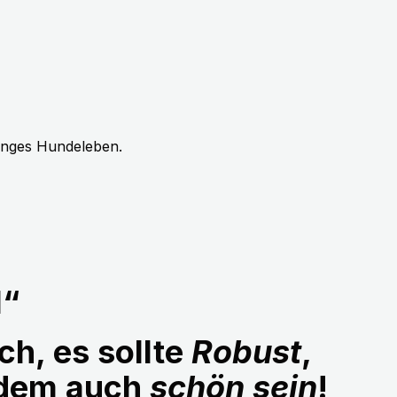
langes Hundeleben.
1“
ch, es sollte
Robust
,
udem auch
schön sein
!