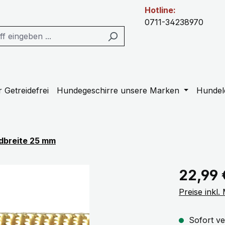
Hotline:
0711-34238970
 Getreidefrei
Hundegeschirre unsere Marken
Hundel
dbreite 25 mm
Regulärer Pr
22,99 
Preise inkl
Sofort ve