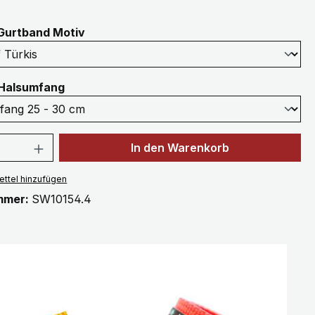
auswählen
Gurtband Motiv
auswählen
Halsumfang
 Anzahl: Gib den gewünschten Wert ein 
In den Warenkorb
ttel hinzufügen
mmer:
SW10154.4