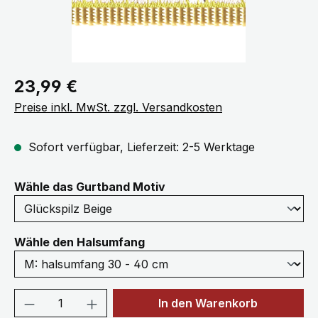
Regulärer Preis:
23,99 €
Preise inkl. MwSt. zzgl. Versandkosten
Sofort verfügbar, Lieferzeit: 2-5 Werktage
auswählen
Wähle das Gurtband Motiv
auswählen
Wähle den Halsumfang
Produkt Anzahl: Gib den gewünschten We
In den Warenkorb