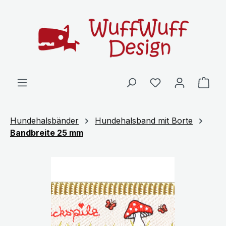
Zum Hauptinhalt springen
Ware
Hundehalsbänder
Hundehalsband mit Borte
Bandbreite 25 mm
Bildergalerie überspringen