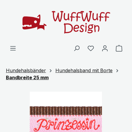
Zum Hauptinhalt springen
Ware
Hundehalsbänder
Hundehalsband mit Borte
Bandbreite 25 mm
Bildergalerie überspringen