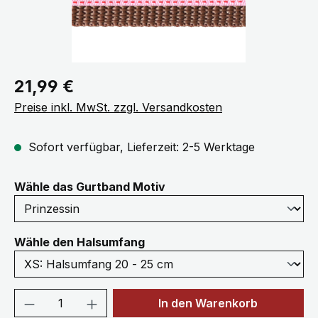
Regulärer Preis:
21,99 €
Preise inkl. MwSt. zzgl. Versandkosten
Sofort verfügbar, Lieferzeit: 2-5 Werktage
auswählen
Wähle das Gurtband Motiv
auswählen
Wähle den Halsumfang
Produkt Anzahl: Gib den gewünschten We
In den Warenkorb