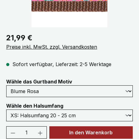
Regulärer Preis:
21,99 €
Preise inkl. MwSt. zzgl. Versandkosten
Sofort verfügbar, Lieferzeit: 2-5 Werktage
auswählen
Wähle das Gurtband Motiv
auswählen
Wähle den Halsumfang
Produkt Anzahl: Gib den gewünschten We
In den Warenkorb