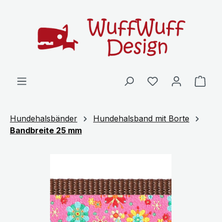
Zum Hauptinhalt springen
Ware
Hundehalsbänder
Hundehalsband mit Borte
Bandbreite 25 mm
Bildergalerie überspringen