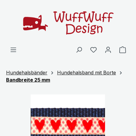
Zum Hauptinhalt springen
Ware
Hundehalsbänder
Hundehalsband mit Borte
Bandbreite 25 mm
Bildergalerie überspringen