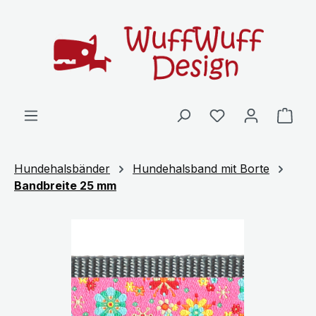
Zum Hauptinhalt springen
Ware
Hundehalsbänder
Hundehalsband mit Borte
Bandbreite 25 mm
Bildergalerie überspringen