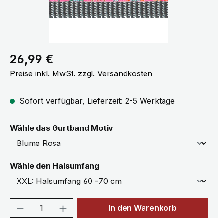
Regulärer Preis:
26,99 €
Preise inkl. MwSt. zzgl. Versandkosten
Sofort verfügbar, Lieferzeit: 2-5 Werktage
auswählen
Wähle das Gurtband Motiv
auswählen
Wähle den Halsumfang
Produkt Anzahl: Gib den gewünschten We
In den Warenkorb