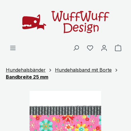
Zum Hauptinhalt springen
Ware
Hundehalsbänder
Hundehalsband mit Borte
Bandbreite 25 mm
Bildergalerie überspringen