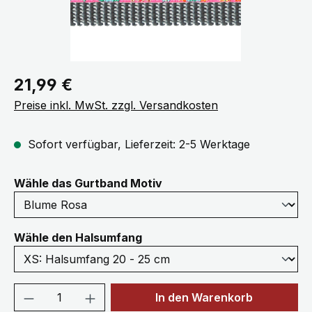
Regulärer Preis:
21,99 €
Preise inkl. MwSt. zzgl. Versandkosten
Sofort verfügbar, Lieferzeit: 2-5 Werktage
auswählen
Wähle das Gurtband Motiv
auswählen
Wähle den Halsumfang
Produkt Anzahl: Gib den gewünschten We
In den Warenkorb