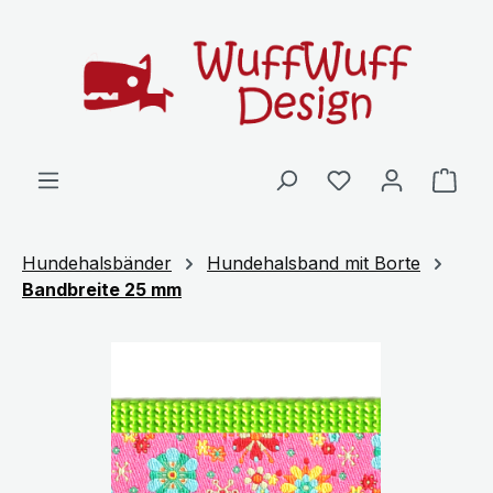
Zum Hauptinhalt springen
Ware
Hundehalsbänder
Hundehalsband mit Borte
Bandbreite 25 mm
Bildergalerie überspringen