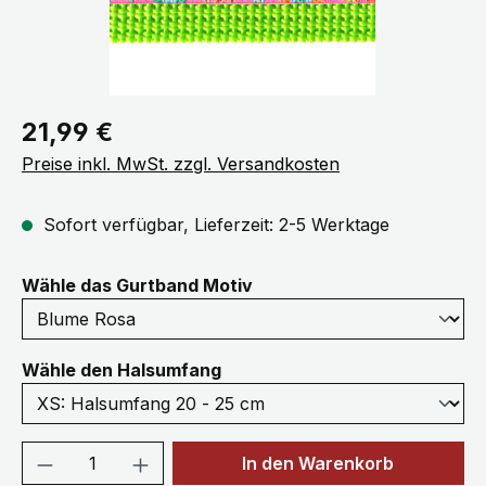
Regulärer Preis:
21,99 €
Preise inkl. MwSt. zzgl. Versandkosten
Sofort verfügbar, Lieferzeit: 2-5 Werktage
auswählen
Wähle das Gurtband Motiv
auswählen
Wähle den Halsumfang
Produkt Anzahl: Gib den gewünschten We
In den Warenkorb