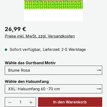
Regulärer Preis:
26,99 €
Preise inkl. MwSt. zzgl. Versandkosten
Sofort verfügbar, Lieferzeit: 2-5 Werktage
auswählen
Wähle das Gurtband Motiv
auswählen
Wähle den Halsumfang
Produkt Anzahl: Gib den gewünschten We
In den Warenkorb