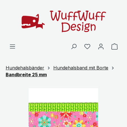
Zum Hauptinhalt springen
Ware
Hundehalsbänder
Hundehalsband mit Borte
Bandbreite 25 mm
Bildergalerie überspringen