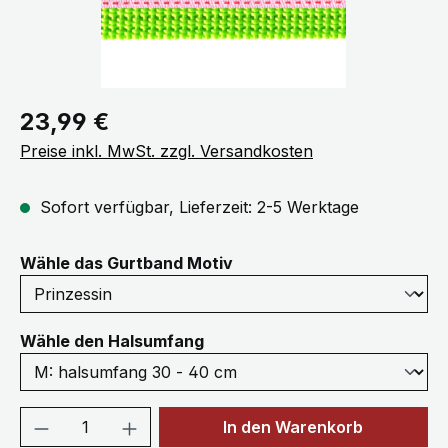
Regulärer Preis:
23,99 €
Preise inkl. MwSt. zzgl. Versandkosten
Sofort verfügbar, Lieferzeit: 2-5 Werktage
auswählen
Wähle das Gurtband Motiv
auswählen
Wähle den Halsumfang
Produkt Anzahl: Gib den gewünschten We
In den Warenkorb