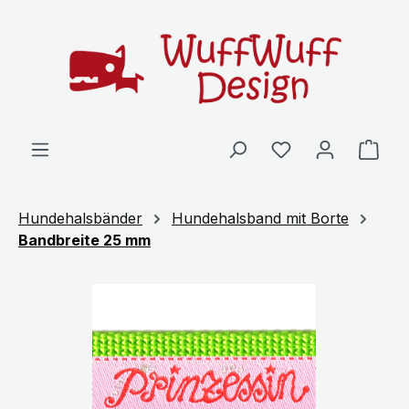
Zum Hauptinhalt springen
Ware
Hundehalsbänder
Hundehalsband mit Borte
Bandbreite 25 mm
Bildergalerie überspringen