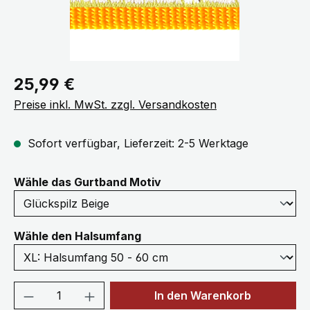
Regulärer Preis:
25,99 €
Preise inkl. MwSt. zzgl. Versandkosten
Sofort verfügbar, Lieferzeit: 2-5 Werktage
auswählen
Wähle das Gurtband Motiv
auswählen
Wähle den Halsumfang
Produkt Anzahl: Gib den gewünschten We
In den Warenkorb