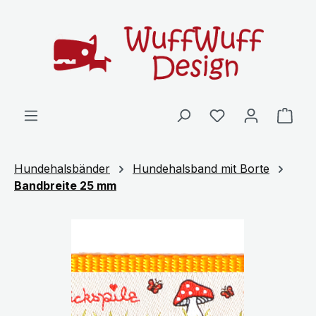
Zum Hauptinhalt springen
Ware
Hundehalsbänder
Hundehalsband mit Borte
Bandbreite 25 mm
Bildergalerie überspringen