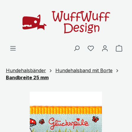
Zum Hauptinhalt springen
Ware
Hundehalsbänder
Hundehalsband mit Borte
Bandbreite 25 mm
Bildergalerie überspringen