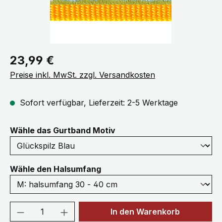
Regulärer Preis:
23,99 €
Preise inkl. MwSt. zzgl. Versandkosten
Sofort verfügbar, Lieferzeit: 2-5 Werktage
auswählen
Wähle das Gurtband Motiv
auswählen
Wähle den Halsumfang
Produkt Anzahl: Gib den gewünschten We
In den Warenkorb