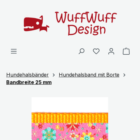
Zum Hauptinhalt springen
Ware
Hundehalsbänder
Hundehalsband mit Borte
Bandbreite 25 mm
Bildergalerie überspringen