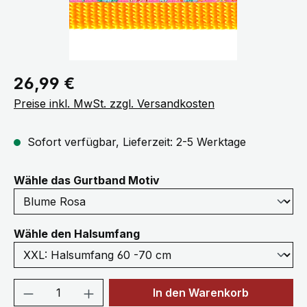
Regulärer Preis:
26,99 €
Preise inkl. MwSt. zzgl. Versandkosten
Sofort verfügbar, Lieferzeit: 2-5 Werktage
auswählen
Wähle das Gurtband Motiv
auswählen
Wähle den Halsumfang
Produkt Anzahl: Gib den gewünschten We
In den Warenkorb