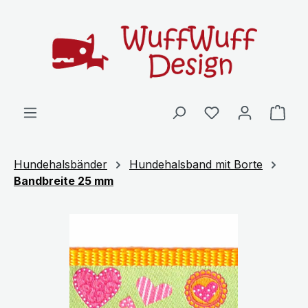
Zum Hauptinhalt springen
Ware
Hundehalsbänder
Hundehalsband mit Borte
Bandbreite 25 mm
Bildergalerie überspringen