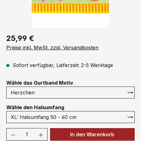
Regulärer Preis:
25,99 €
Preise inkl. MwSt. zzgl. Versandkosten
Sofort verfügbar, Lieferzeit: 2-5 Werktage
auswählen
Wähle das Gurtband Motiv
auswählen
Wähle den Halsumfang
Produkt Anzahl: Gib den gewünschten We
In den Warenkorb