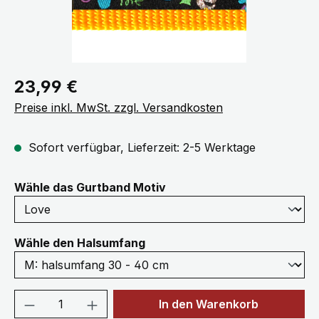
Regulärer Preis:
23,99 €
Preise inkl. MwSt. zzgl. Versandkosten
Sofort verfügbar, Lieferzeit: 2-5 Werktage
auswählen
Wähle das Gurtband Motiv
auswählen
Wähle den Halsumfang
Produkt Anzahl: Gib den gewünschten We
In den Warenkorb