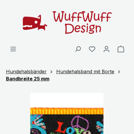
Zum Hauptinhalt springen
Ware
Hundehalsbänder
Hundehalsband mit Borte
Bandbreite 25 mm
Bildergalerie überspringen