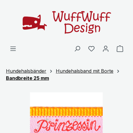
Zum Hauptinhalt springen
Ware
Hundehalsbänder
Hundehalsband mit Borte
Bandbreite 25 mm
Bildergalerie überspringen