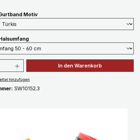
auswählen
Gurtband Motiv
auswählen
Halsumfang
 Anzahl: Gib den gewünschten Wert ein 
In den Warenkorb
ttel hinzufügen
mmer:
SW10152.3