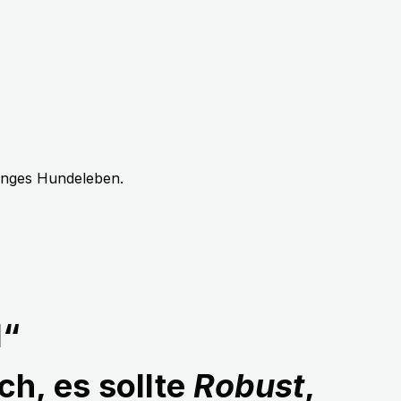
langes Hundeleben.
1“
ch, es sollte
Robust
,