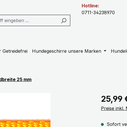
Hotline:
0711-34238970
 Getreidefrei
Hundegeschirre unsere Marken
Hundel
dbreite 25 mm
Regulärer Pr
25,99 
Preise inkl
Sofort ve