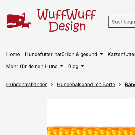
m Hauptinhalt springen
Zur Suche springen
Zur Hauptnavigation springen
Home
Hundefutter natürlich & gesund
Katzenfutter
Mehr für deinen Hund
Blog
Hundehalsbänder
Hundehalsband mit Borte
Ban
Bildergalerie überspringen