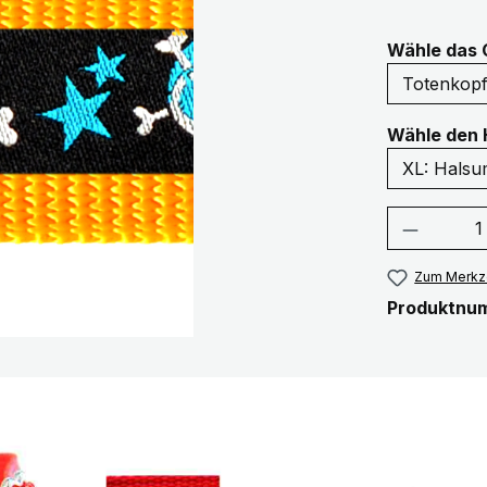
Wähle das 
Wähle den 
Produkt
Zum Merkze
Produktnu