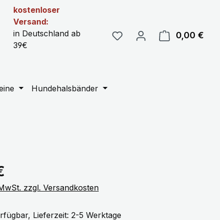
kostenloser
Versand:
in Deutschland ab
0,00 €
Ware
39€
eine
Hundehalsbänder
eis:
€
. MwSt. zzgl. Versandkosten
rfügbar, Lieferzeit: 2-5 Werktage