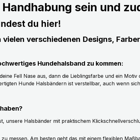
r Handhabung sein und z
ndest du hier!
n vielen verschiedenen Designs, Farbe
s hochwertiges Hundehalsband zu kommen:
ine Fell Nase aus, dann die Lieblingsfarbe und ein Motiv d
tigten Hunde Halsbändern ist verstellbar, auch wenn sic
 haben?
t, unsere Halsbänder mit praktischem Klickschnellverschl
g zu messen. Am besten geht das mit einem flexiblen Maßb