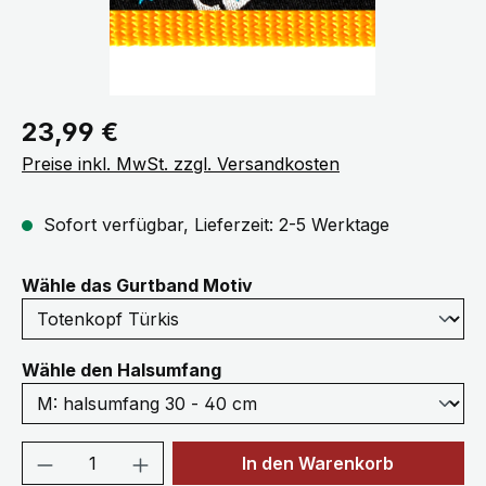
Regulärer Preis:
23,99 €
Preise inkl. MwSt. zzgl. Versandkosten
Sofort verfügbar, Lieferzeit: 2-5 Werktage
auswählen
Wähle das Gurtband Motiv
auswählen
Wähle den Halsumfang
Produkt Anzahl: Gib den gewünschten We
In den Warenkorb