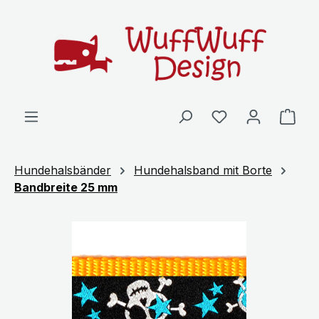
Zum Hauptinhalt springen
Ware
Hundehalsbänder
Hundehalsband mit Borte
Bandbreite 25 mm
Bildergalerie überspringen