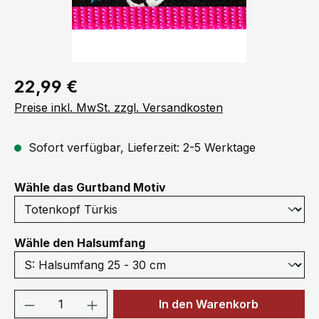
Regulärer Preis:
22,99 €
Preise inkl. MwSt. zzgl. Versandkosten
Sofort verfügbar, Lieferzeit: 2-5 Werktage
auswählen
Wähle das Gurtband Motiv
auswählen
Wähle den Halsumfang
Produkt Anzahl: Gib den gewünschten We
In den Warenkorb