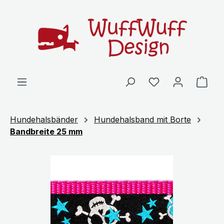
Zum Hauptinhalt springen
Ware
Hundehalsbänder
Hundehalsband mit Borte
Bandbreite 25 mm
Bildergalerie überspringen