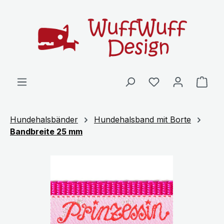
Zum Hauptinhalt springen
Ware
Hundehalsbänder
Hundehalsband mit Borte
Bandbreite 25 mm
Bildergalerie überspringen