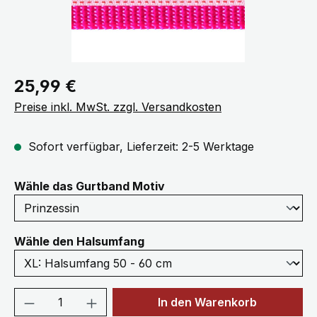
Regulärer Preis:
25,99 €
Preise inkl. MwSt. zzgl. Versandkosten
Sofort verfügbar, Lieferzeit: 2-5 Werktage
auswählen
Wähle das Gurtband Motiv
auswählen
Wähle den Halsumfang
Produkt Anzahl: Gib den gewünschten We
In den Warenkorb